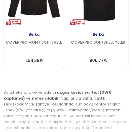
Berka
Berka
COVERPRO MONT SOFTSHELL
COVERPRO SOFTSHELL YELEK
1.511,29
906,77
Softshell mont ve yelekler;
rüzgâr kesici
,
su itici (DWR
kaplama)
ve
nefes alabilir
yapılarıyla saha, lojistik,
servis/bakım ve şantiye koşullarında gün boyu konfor sağlar.
Esnek (2/4-yön streç) dış yüzey + mikropolar/ince iç katman
kombinasyonu, hareket özgürlüğü ve hafif ısıl konfor sunar.
Montlar yağmur/soğukta dış katman; yelekler ise omuz ve kolları
serbest bırakarak ara katman görevini görür. Görünürlük