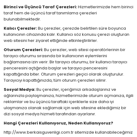
Birinci ve Üçüncü Taraf Çerezleri:
Hizmetlerimizde hem birinci
taraf hem de üçüncü taraf tanımlama çerezleri
bulunabilmektedir.
Kalıcı Çerezler:
Bu çerezler, çerezde belirtilen süre boyunca
kullanıcının cihazında kalır. Kullanıcı söz konusu çerezi oluşturan
web sitesini her ziyaret ettiğinde etkinleştirilirler.
Oturum Çerezleri:
Bu çerezler, web sitesi operatörlerinin bir
tarayıcı oturumu sırasında bir kullanıcının eylemlerini
bağlamasına izin verir. Bir tarayıcı oturumu, bir kullanıcı tarayıcı
penceresini açtığında başlar ve tarayıcı penceresini
kapattığında biter. Oturum çerezleri geçici olarak oluşturulur.
Tarayıcıyı kapattığınızda, tüm oturum çerezleri silinir.
Sosyal Medya:
Bu çerezler, içeriğimizi arkadaşlarınız ve
ağlarınızla paylaşmanıza, hizmetlerimizde oturum açmanıza, ilgili
reklamlar ve bu üçüncü taraftaki içeriklerle size daha iyi
ulaşmanıza olanak sağlamak için web sitesine eklediğimiz bir
dizi sosyal medya hizmeti tarafından ayarlanır.
Hangi Çerezleri Kullanıyoruz, Neden Kullanıyoruz?
http://www.berkaisguvenligi.com.tr sitemizde kullanabileceğimiz