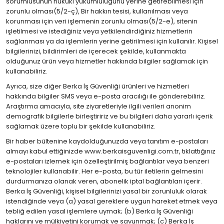
sorumlusunun hukuki yükümlülüğünü yerine getirebilmesi için
zorunlu olması(5/2-ç), Bir hakkın tesisi, kullanılması veya
korunması için veri işlemenin zorunlu olması(5/2-e), sitenin
işletilmesi ve istediğiniz veya yetkilendirdiğiniz hizmetlerin
sağlanması ya da işlemlerin yerine getirilmesi için kullanılır. Kişisel
bilgilerinizi, bildirimleri de içerecek şekilde, kullanmakta
olduğunuz ürün veya hizmetler hakkında bilgiler sağlamak için
kullanabiliriz.
Ayrıca, size diğer Berka İş Güvenliği ürünleri ve hizmetleri
hakkında bilgiler SMS veya e-posta aracılığı ile gönderebiliriz.
Araştırma amacıyla, site ziyaretleriyle ilgili verileri anonim
demografik bilgilerle birleştiririz ve bu bilgileri daha yararlı içerik
sağlamak üzere toplu bir şekilde kullanabiliriz.
Bir haber bültenine kaydolduğunuzda veya tanıtım e-postaları
almayı kabul ettiğinizde www.berkaisguvenligi.com.tr, tıklattığınız
e-postaları izlemek için özelleştirilmiş bağlantılar veya benzeri
teknolojiler kullanabilir. Her e-posta, bu tür iletilerin gelmesini
durdurmanıza olanak veren, abonelik iptal bağlantıları içerir.
Berka İş Güvenliği, kişisel bilgilerinizi yasal bir zorunluluk olarak
istendiğinde veya (a) yasal gereklere uygun hareket etmek veya
tebliğ edilen yasal işlemlere uymak; (b) Berka İş Güvenliği
haklarını ve mülkiyetini korumak ve savunmak; (c) Berka İş