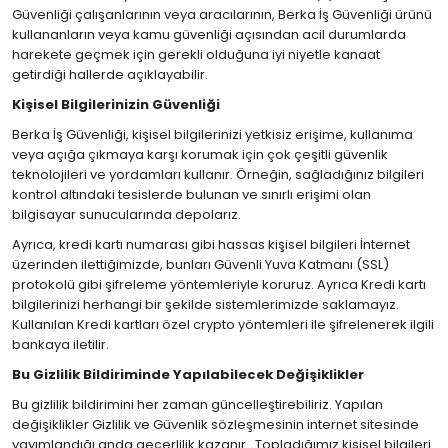
Güvenliği çalışanlarının veya aracılarının, Berka İş Güvenliği ürünü
kullananların veya kamu güvenliği açısından acil durumlarda
harekete geçmek için gerekli olduğuna iyi niyetle kanaat
getirdiği hallerde açıklayabilir.
Kişisel Bilgilerinizin Güvenliği
Berka İş Güvenliği, kişisel bilgilerinizi yetkisiz erişime, kullanıma
veya açığa çıkmaya karşı korumak için çok çeşitli güvenlik
teknolojileri ve yordamları kullanır. Örneğin, sağladığınız bilgileri
kontrol altındaki tesislerde bulunan ve sınırlı erişimi olan
bilgisayar sunucularında depolarız.
Ayrıca, kredi kartı numarası gibi hassas kişisel bilgileri İnternet
üzerinden ilettiğimizde, bunları Güvenli Yuva Katmanı (SSL)
protokolü gibi şifreleme yöntemleriyle koruruz. Ayrıca Kredi kartı
bilgilerinizi herhangi bir şekilde sistemlerimizde saklamayız.
Kullanılan Kredi kartları özel crypto yöntemleri ile şifrelenerek ilgili
bankaya iletilir.
Bu Gizlilik Bildiriminde Yapılabilecek Değişiklikler
Bu gizlilik bildirimini her zaman güncelleştirebiliriz. Yapılan
değişiklikler Gizlilik ve Güvenlik sözleşmesinin internet sitesinde
yayımlandığı anda geçerlilik kazanır. Topladığımız kişisel bilgileri