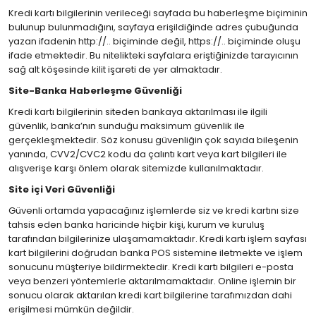
Kredi kartı bilgilerinin verileceği sayfada bu haberleşme biçiminin
bulunup bulunmadığını, sayfaya erişildiğinde adres çubuğunda
yazan ifadenin http://.. biçiminde değil, https://.. biçiminde oluşu
ifade etmektedir. Bu nitelikteki sayfalara eriştiğinizde tarayıcının
sağ alt köşesinde kilit işareti de yer almaktadır.
Site-Banka Haberleşme Güvenliği
Kredi kartı bilgilerinin siteden bankaya aktarılması ile ilgili
güvenlik, banka’nın sunduğu maksimum güvenlik ile
gerçekleşmektedir. Söz konusu güvenliğin çok sayıda bileşenin
yanında, CVV2/CVC2 kodu da çalıntı kart veya kart bilgileri ile
alışverişe karşı önlem olarak sitemizde kullanılmaktadır.
Site içi Veri Güvenliği
Güvenli ortamda yapacağınız işlemlerde siz ve kredi kartını size
tahsis eden banka haricinde hiçbir kişi, kurum ve kuruluş
tarafından bilgilerinize ulaşamamaktadır. Kredi kartı işlem sayfası
kart bilgilerini doğrudan banka POS sistemine iletmekte ve işlem
sonucunu müşteriye bildirmektedir. Kredi kartı bilgileri e-posta
veya benzeri yöntemlerle aktarılmamaktadır. Online işlemin bir
sonucu olarak aktarılan kredi kart bilgilerine tarafımızdan dahi
erişilmesi mümkün değildir.