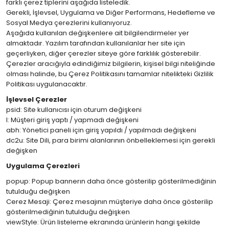
farklı çerez tiplerini aşağıda listeledik.
Gerekli, İşlevsel, Uygulama ve Diğer Performans, Hedefleme ve
Sosyal Medya çerezlerini kullanıyoruz.
Aşağıda kullanılan değişkenlere ait bilgilendirmeler yer
almaktadır. Yazılım tarafından kullanılanlar her site için
geçerliyken, diğer çerezler siteye göre farklılık gösterebilir.
Çerezler aracığıyla edindiğimiz bilgilerin, kişisel bilgi niteliğinde
olması halinde, bu Çerez Politikasını tamamlar nitelikteki Gizlilik
Politikası uygulanacaktır.
İşlevsel Çerezler
psid: Site kullanıcısı için oturum değişkeni
l: Müşteri giriş yaptı / yapmadı değişkeni
abh: Yönetici paneli için giriş yapıldı / yapılmadı değişkeni
dc2u: Site Dili, para birimi alanlarının önbelleklemesi için gerekli
değişken
Uygulama Çerezleri
popup: Popup bannerın daha önce gösterilip gösterilmediğinin
tutulduğu değişken
Cerez Mesaji: Çerez mesajının müşteriye daha önce gösterilip
gösterilmediğinin tutulduğu değişken
viewStyle: Ürün listeleme ekranında ürünlerin hangi şekilde