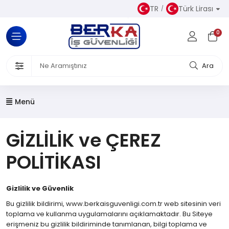
TR
Türk Lirası
Tüm Kategoriler
0
Almaz Kıyafetler
 Ürünleri
Ara
akkabısı
Menü
iseleri
GİZLİLİK ve ÇEREZ
el Koruyucu Donanımlar
POLİTİKASI
or Ürünler
Gizlilik ve Güvenlik
Üretim
Bu gizlilik bildirimi, www.berkaisguvenligi.com.tr web sitesinin veri
toplama ve kullanma uygulamalarını açıklamaktadır. Bu Siteye
erişmeniz bu gizlilik bildiriminde tanımlanan, bilgi toplama ve