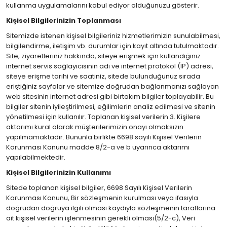
kullanma uygulamalarını kabul ediyor olduğunuzu gösterir.
Kişisel Bilgilerinizin Toplanması
Sitemizde istenen kişisel bilgileriniz hizmetlerimizin sunulabilmesi,
bilgilendirme, iletişim vb. durumlar için kayıt altında tutulmaktadır.
Site, ziyaretleriniz hakkında, siteye erişmek için kullandığınız
internet servis sağlayıcısının adı ve internet protokol (IP) adresi,
siteye erişme tarihi ve saatiniz, sitede bulunduğunuz sırada
eriştiğiniz sayfalar ve sitemize doğrudan bağlanmanızı sağlayan
web sitesinin internet adresi gibi birtakım bilgiler toplayabilir. Bu
bilgiler sitenin iyileştirilmesi, eğilimlerin analiz edilmesi ve sitenin
yönetilmesi için kullanılır. Toplanan kişisel verilerin 3. Kişilere
aktarımı kural olarak müşterilerimizin onayı olmaksızın
yapılmamaktadır. Bununla birlikte 6698 sayılı Kişisel Verilerin
Korunması Kanunu madde 8/2-a ve b uyarınca aktarımı
yapılabilmektedir.
Kişisel Bilgilerinizin Kullanımı
Sitede toplanan kişisel bilgiler, 6698 Sayılı Kişisel Verilerin
Korunması Kanunu, Bir sözleşmenin kurulması veya ifasıyla
doğrudan doğruya ilgili olması kaydıyla sözleşmenin taraflarına
ait kişisel verilerin işlenmesinin gerekli olması(5/2-c), Veri