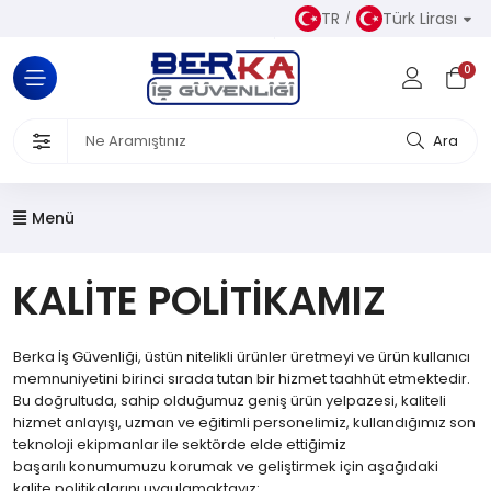
TR
Türk Lirası
Tüm Kategoriler
0
Almaz Kıyafetler
 Ürünleri
Ara
akkabısı
Menü
iseleri
KALİTE POLİTİKAMIZ
el Koruyucu Donanımlar
Berka İş Güvenliği, üstün nitelikli ürünler üretmeyi ve ürün kullanıcı
or Ürünler
memnuniyetini birinci sırada tutan bir hizmet taahhüt etmektedir.
Bu doğrultuda, sahip olduğumuz geniş ürün yelpazesi, kaliteli
Üretim
hizmet anlayışı, uzman ve eğitimli personelimiz, kullandığımız son
teknoloji ekipmanlar ile sektörde elde ettiğimiz
başarılı konumumuzu korumak ve geliştirmek için aşağıdaki
kalite politikalarını uygulamaktayız: