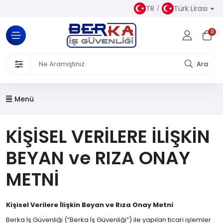
TR
Türk Lirası
Tüm Kategoriler
0
Almaz Kıyafetler
 Ürünleri
Ara
akkabısı
Menü
iseleri
KİŞİSEL VERİLERE İLİŞKİN
el Koruyucu Donanımlar
BEYAN ve RIZA ONAY
or Ürünler
METNİ
Üretim
Kişisel Verilere İlişkin Beyan ve Rıza Onay Metni
Berka İş Güvenliği (“Berka İş Güvenliği”) ile yapılan ticari işlemler