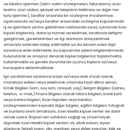
ve tüketici işlemleri (alım-satım sözleşmeleri, faturalama, ürün
teslimi, ürün iadesi, şikayet ve taleplerin iletilmesi ve diğer her
türlü işlemler), taraflar arasında bir sözleşme imzalanması
aşamasında ve/veya taraflar arasındaki sözleşme kapsamında
iş ve işlemlerin yerine getirilmesi noktasında süreç içerisinde bazı
kişisel bilgileriniz, daha iyi hizmet verebilmek, tarafınızla iletişimi
geliştirmek, gereksinimleri ve ilgi alanlarını anlayabilmek
amacıyla sizlerden talep edilmekte ya da devam eden ilişki
süresince elde edilmekte, bu kapsamda yeterli bilgilendirmede
bulunularak ve onayınız alınarak kişisel bilgileriniz toplanmakta,
kullanılmakta ve gerekli durumlarda üçüncü kişilere ve/veya
kuruluşlara aktarılmaktadır.
İşin yürütülmesi süresince basılı ve/veya ıslak imzalı olarak
muhafaza edilen veya elektronik ortamda kayıt altına alınan,
Kimlik Bilgileri (isim, soy isim, cinsiyet, yaş), İletişim Bilgileri (adres,
telefon, e-mail,) Finans Bilgileri olarak fatura bilgileri, kredi kartı
veya banka bilgileri, ticari ilişkiden veya tüketici
sözleşmelerinden kaynaklı diğer bilgiler, eğitim bilgileri, fotoğraf,
ve bunlarla sınırlı olmaksızın, özel nitelikli kişisel veriler de dahil
olmak üzere (Kişisel veri sahibinin sağlığı ve cinsel hayatı
dışındaki özel nitelikli kişisel verileri; ırk, etnik köken, siyasi
düşünce, felsefi inanç, din, mezhep veya diğer inançlar, kılık ve