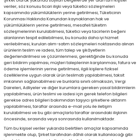
Şirket olarak yukarıda sayılan belgelerde yer alan tüm kişisel
veriler, söz konusu ticari ilişki veya tüketici sözleşmeleri
kapsamında yükümlülüklerin yerine getirilmesi, Tüketicinin
Korunması Hakkında Kanundan kaynaklanan hak ve
yükümlülüklerin yerine getirilmesi, mesafeli tüketim
sözleşmelerinin kurulabilmesi, tüketici veya tacirlerin beğeni
alanlarının tespit edilebilmesi, bu konuda daha iyi hizmet
verilebilmesi, kurulan alım-satım sözleşmeleri noktasında alınan
ürünlerin teslim ve iadesi, tüm talep ve şikâyetlerin
değerlendirilmesi ve çözümlenmesi, gerektiğinde bu konuda
geri bildirim yapılması, müşteri taleplerinin karşılanması, fatura ve
ödeme işlemlerinin yerine getirilmesi, ilgili kişilere fiziksel
özelliklerine uygun olarak ürün teslimatı yapılabilmesi, taksit
imkanının sağlanabilmesi ve bunlarla sınırlı olmaksızın, Vergi
Daireleri, Adliyeler ve diğer kurumlara gereken yasal bildirimlerin
yapılabilmesi, ürün teslimi ve iadesi için gerek telefon bilgileri
gerekse adres bilgileri bakımından taşıyıcı şirketlere aktarım
yapılabilmesi, taraflar arasında e-mail yolu ile iletişim
kurulabilmesi ve bu gibi amaçlarla taraflar arasındaki ilişkinin
öncesinde, sırasında veya sonrasında kullanılmaktadır.
Tüm bu kişisel veriler yukarıda belirtilen amaçlar kapsamında
işlenmekte olup, Şirket tarafından dâhili olarak kullanılacağı gibi