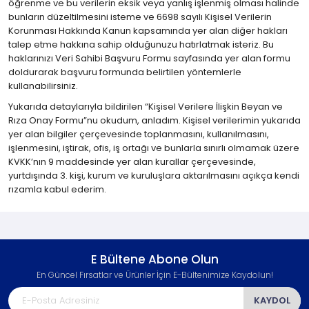
öğrenme ve bu verilerin eksik veya yanlış işlenmiş olması halinde
bunların düzeltilmesini isteme ve 6698 sayılı Kişisel Verilerin
Korunması Hakkında Kanun kapsamında yer alan diğer hakları
talep etme hakkına sahip olduğunuzu hatırlatmak isteriz. Bu
haklarınızı
Veri Sahibi Başvuru Formu
sayfasında yer alan formu
doldurarak başvuru formunda belirtilen yöntemlerle
kullanabilirsiniz.
Yukarıda detaylarıyla bildirilen “Kişisel Verilere İlişkin Beyan ve
Rıza Onay Formu”nu okudum, anladım. Kişisel verilerimin yukarıda
yer alan bilgiler çerçevesinde toplanmasını, kullanılmasını,
işlenmesini, iştirak, ofis, iş ortağı ve bunlarla sınırlı olmamak üzere
KVKK’nın 9 maddesinde yer alan kurallar çerçevesinde,
yurtdışında 3. kişi, kurum ve kuruluşlara aktarılmasını açıkça kendi
rızamla kabul ederim.
E Bültene Abone Olun
En Güncel Fırsatlar ve Ürünler İçin E-Bültenimize Kaydolun!
KAYDOL