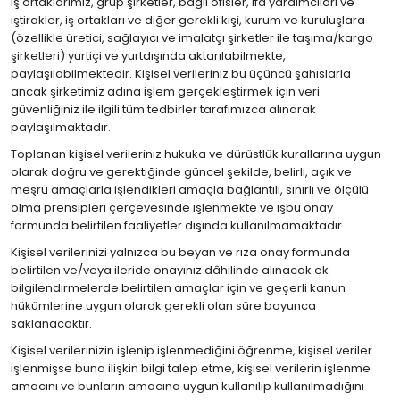
iş ortaklarımız, grup şirketler, bağlı ofisler, ifa yardımcıları ve
iştirakler, iş ortakları ve diğer gerekli kişi, kurum ve kuruluşlara
(özellikle üretici, sağlayıcı ve imalatçı şirketler ile taşıma/kargo
şirketleri) yurtiçi ve yurtdışında aktarılabilmekte,
paylaşılabilmektedir. Kişisel verileriniz bu üçüncü şahıslarla
ancak şirketimiz adına işlem gerçekleştirmek için veri
güvenliğiniz ile ilgili tüm tedbirler tarafımızca alınarak
paylaşılmaktadır.
Toplanan kişisel verileriniz hukuka ve dürüstlük kurallarına uygun
olarak doğru ve gerektiğinde güncel şekilde, belirli, açık ve
meşru amaçlarla işlendikleri amaçla bağlantılı, sınırlı ve ölçülü
olma prensipleri çerçevesinde işlenmekte ve işbu onay
formunda belirtilen faaliyetler dışında kullanılmamaktadır.
Kişisel verilerinizi yalnızca bu beyan ve rıza onay formunda
belirtilen ve/veya ileride onayınız dâhilinde alınacak ek
bilgilendirmelerde belirtilen amaçlar için ve geçerli kanun
hükümlerine uygun olarak gerekli olan süre boyunca
saklanacaktır.
Kişisel verilerinizin işlenip işlenmediğini öğrenme, kişisel veriler
işlenmişse buna ilişkin bilgi talep etme, kişisel verilerin işlenme
amacını ve bunların amacına uygun kullanılıp kullanılmadığını