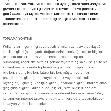
kıyafet, dernek, vakıf ya da sendika üyeliği, ceza mahkûmiyeti ve
güvenlik tedbirleriyle ilgili veriler ile biyometrik ve genetik veriler
gibi ) 6698 sayılı Kişisel Verilerin Korunması Hakkında Kanun
kapsamında bahsedilen tüm bilgiler kişisel veri olarak kabul
edilmektedir.
TOPLAMA YÖNTEMİ :
Kullanıcıların çevrimiçi veya basılı formlar vasıtasıyla paylaştığı
kimlik bilgileri (ad, soyadı, doğum tarihi, cinsiyet), iletişim bilgileri
(e-posta adresi, fatura ve teslimat adresleri, cep telefonu
numarası), (eğer site aktif bir şekilde ziyarete açılacak ise ) Site’nin
kullanılması sırasında toplanan müşteri işlem bilgileri (talep
bilgileri, sipariş bilgileri, fatura bilgileri, müşteri yorumları),
pazarlama bilgileri (çerez kayıtları, açık veya örtülü kullanıcı
reytingleri), işlem güvenliği bilgileri (IP adresi bilgileri, internet sitesi
giriş çıkış bilgileri, kullanıcı adı bilgileri, şifre bilgileri, bağlantı
zamanı/süresi gibi trafik verileri) ile internet tarayıcısı veya Site’yi
kullanırken internet tarayıcısındaki tercihlere göre toplanabilecek
lokasyon verileri işlenecektir.