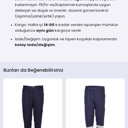
kullanmayın. FR/hi-vis/kaplamalı kumaşlarda uygun
deterjan ve düşük ısı önerilir; düzenli görsel kontrol
(aşınma/yanık/yırtık) yapın.
Kargo: Hafta içi
14:00
’e kadar verilen siparişler mümkün
olduğunca
aynı gün
kargoya verilir.
İade/Değişim: Uygunluk ve hijyen koşulları kapsamında
kolay iade/değişim
.
Bunları da Beğenebilirsiniz