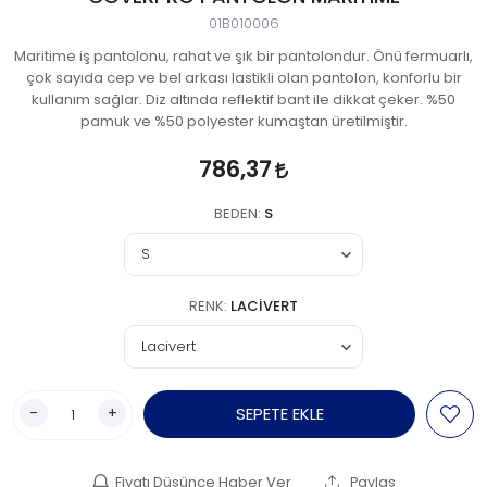
01B010006
Maritime iş pantolonu, rahat ve şık bir pantolondur. Önü fermuarlı,
çok sayıda cep ve bel arkası lastikli olan pantolon, konforlu bir
kullanım sağlar. Diz altında reflektif bant ile dikkat çeker. %50
pamuk ve %50 polyester kumaştan üretilmiştir.
786,37
BEDEN:
S
RENK:
LACIVERT
-
+
SEPETE EKLE
Fiyatı Düşünce Haber Ver
Paylaş