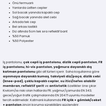
Önü fermuarlı
Yanlarda üstten cepler
Sol bacak yanında kapaklı cep
Sağ bacak yanında alet cebi
Arkada tek cep
Bel arkası lastikli
Diz altında 5cm tek sıra reflektif bant
%50 Pamuk
%50 Polyester
İş pantolonu;
çok cepli iş pantolonu
,
dizlik cepli pantolon
,
FR
iş pantolonu
,
hi-vis pantolon
,
yağmura dayanıklı dış
katman pantolonu
gibi alt türleri içerir. Saha koşullarına göre
aşınmaya dayanıklı kumaş
,
takviyeli diz/paça
,
dizlik cebi
(knee-pad)
,
çoklu kapaklı cepler
,
su itici/nefes alabilir
membran
,
reflektif şerit
ve
antistatik
özellikler öne çıkar.
Kıvılcım/ısı riski olan hatlarda FR; yağmur/çamurda EN 343;
gece/yoğun trafik çalışmalarında EN 20471 uyumlu modeller
tercih edilmelidir. Katmanlı kullanımda
FR içlik + gömlek/ceket
+ pantolon
zinciri koruma sürekliliğini güçlendirir.