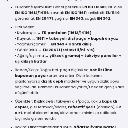
Kullanım/Uyumluluk: Genel gereklilik
EN ISO 13688
; ısı-alev
EN ISO 11612/14116
; kaynak
EN ISO 11611
; antistatik
EN 1149
;
görünürlük
EN 20471
; yağmur
EN 343
; soğuk
EN 342
.
Hızlı Seçim:
• Kıvılcım/ısı →
FR pantolon (11612/14116)
• Kaynak →
11611 + takviyeli diz/paça + kapalı ön yüz
• Yağmur/çamur →
EN 343 + bantlı dikiş
• Görünürlük →
EN 20471 (reflektif/hi-vis)
• Ağır iş/aşınma →
yüksek gramaj + takviye paneller +
üç dikişli hatlar
Beden/Kalıp: Doğru bel-paça ölçüsü ve
bot üstüne
kapanan paça
korumayı artırır. Dizlik kullanımı
planlanıyorsa
dizlik cepli
modeller ve uygun dizlik boyu
seçilmelidir. Katmanlı kullanımda yarım/1 beden geniş kalıp
düşünülebilir.
Özellikler:
Dizlik cebi
, takviyeli diz/paça, çoklu
kapaklı
cepler
, gizli fermuar/snaps,
reflektif şerit
(opsiyon),
FR
cırt
; metal aksamlar ısı/alev teması minimize edilecek
biçimde gizlenmelidir.
Bakım: Etiket talimatlarına uyun;
ağartıcı/yumuşatıcı