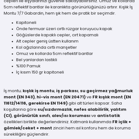
cepleri ile eşyalarınızı güvenle saklayabilirsiniz. Omuz ve kollarda
5cm reflektif bantlar ile karanlıkta görünürlüğünüzü artırır. Kışlık İş
Montu 7/7 Gabardin, hem şık hem de pratik bir seçimdir.
Kapitoneli
Önde fermuar üzeri cırtlı rüzgar koruyucu kapak
Göğüslerde kapaklı cepler, cırt kapamalı
Alt cepler geniş üstten kullanım
Kol ağızlarında cırtlı manşetler
Omuz ve kollarda 5cm reflektif bantlar
Bel yanlardan lastikli
%100 Pamuk
İç kısım 150 gr kapitoneli
İş montu;
kışlık iş montu
,
iş parkası
,
su geçirmez yağmurluk
mont (EN 343)
,
hi-vis mont (EN 20471)
ve
FR kışlık mont (EN
11612/14116, gerekirse EN 1149)
gibi alt türleri kapsar. Saha
koşullarına göre
su/sızdırmazlık
,
nefes alabilirlik
,
yalıtım
(CI)
,
görünürlük sınıfı
,
alev/ısı koruması
ve
antistatik
özellikleri birlikte değerlendiriniz. Katmanlı kullanımda
FR içlik +
gömlek/ceket + mont
zinciri hem ısıl konforu hem de koruma
sürekliliğini güçlendirir.