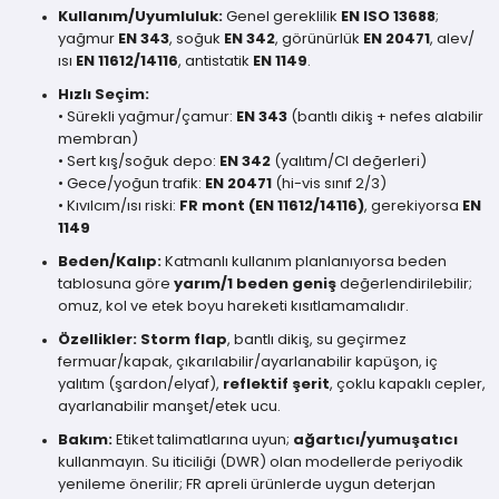
Kullanım/Uyumluluk:
Genel gereklilik
EN ISO 13688
;
yağmur
EN 343
, soğuk
EN 342
, görünürlük
EN 20471
, alev/
ısı
EN 11612/14116
, antistatik
EN 1149
.
Hızlı Seçim:
• Sürekli yağmur/çamur:
EN 343
(bantlı dikiş + nefes alabilir
membran)
• Sert kış/soğuk depo:
EN 342
(yalıtım/CI değerleri)
• Gece/yoğun trafik:
EN 20471
(hi-vis sınıf 2/3)
• Kıvılcım/ısı riski:
FR mont (EN 11612/14116)
, gerekiyorsa
EN
1149
Beden/Kalıp:
Katmanlı kullanım planlanıyorsa beden
tablosuna göre
yarım/1 beden geniş
değerlendirilebilir;
omuz, kol ve etek boyu hareketi kısıtlamamalıdır.
Özellikler:
Storm flap
, bantlı dikiş, su geçirmez
fermuar/kapak, çıkarılabilir/ayarlanabilir kapüşon, iç
yalıtım (şardon/elyaf),
reflektif şerit
, çoklu kapaklı cepler,
ayarlanabilir manşet/etek ucu.
Bakım:
Etiket talimatlarına uyun;
ağartıcı/yumuşatıcı
kullanmayın. Su iticiliği (DWR) olan modellerde periyodik
yenileme önerilir; FR apreli ürünlerde uygun deterjan