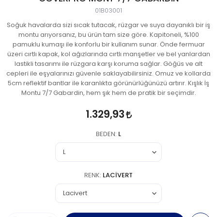
01B03001
Soğuk havalarda sizi sıcak tutacak, rüzgar ve suya dayanıklı bir iş
montu arıyorsanız, bu ürün tam size göre. Kapitoneli, %100
pamuklu kumaşı ile konforlu bir kullanım sunar. Önde fermuar
üzeri cırtlı kapak, kol ağızlarında cırtlı manşetler ve bel yanlardan
lastikli tasarımı ile rüzgara karşı koruma sağlar. Göğüs ve alt
cepleri ile eşyalarınızı güvenle saklayabilirsiniz. Omuz ve kollarda
5cm reflektif bantlar ile karanlıkta görünürlüğünüzü artırır. Kışlık İş
Montu 7/7 Gabardin, hem şık hem de pratik bir seçimdir.
1.329,93
BEDEN:
L
RENK:
LACIVERT