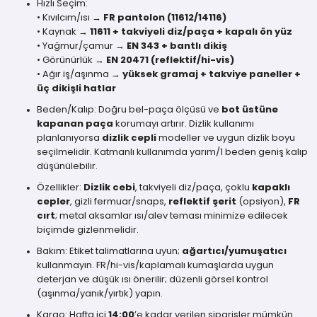
Hızlı Seçim:
• Kıvılcım/ısı →
FR pantolon (11612/14116)
• Kaynak →
11611 + takviyeli diz/paça + kapalı ön yüz
• Yağmur/çamur →
EN 343 + bantlı dikiş
• Görünürlük →
EN 20471 (reflektif/hi-vis)
• Ağır iş/aşınma →
yüksek gramaj + takviye paneller +
üç dikişli hatlar
Beden/Kalıp: Doğru bel-paça ölçüsü ve
bot üstüne
kapanan paça
korumayı artırır. Dizlik kullanımı
planlanıyorsa
dizlik cepli
modeller ve uygun dizlik boyu
seçilmelidir. Katmanlı kullanımda yarım/1 beden geniş kalıp
düşünülebilir.
Özellikler:
Dizlik cebi
, takviyeli diz/paça, çoklu
kapaklı
cepler
, gizli fermuar/snaps,
reflektif şerit
(opsiyon),
FR
cırt
; metal aksamlar ısı/alev teması minimize edilecek
biçimde gizlenmelidir.
Bakım: Etiket talimatlarına uyun;
ağartıcı/yumuşatıcı
kullanmayın. FR/hi-vis/kaplamalı kumaşlarda uygun
deterjan ve düşük ısı önerilir; düzenli görsel kontrol
(aşınma/yanık/yırtık) yapın.
Kargo: Hafta içi
14:00
’e kadar verilen siparişler mümkün