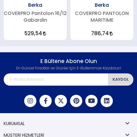
Berka
Berka
COVERPRO Pantolon 16/12
COVERPRO PANTOLON
Gabardin
MARITIME
529,54
786,74
E Bültene Abone Olun
En Güncel Fırsatlar ve Ürünler İçin E-Bültenimize Kaydolun!
KAYDOL
KURUMSAL
MÜŞTERİ HİZMETLERİ