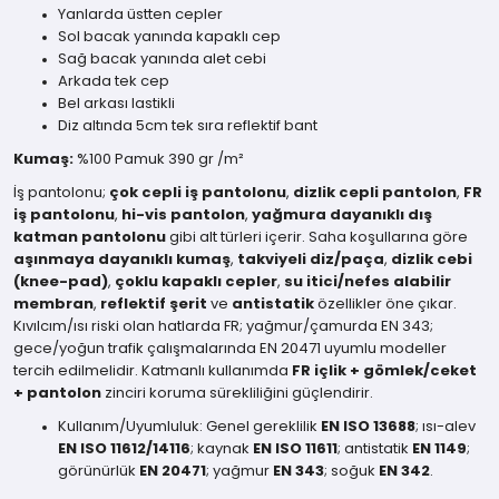
Yanlarda üstten cepler
Sol bacak yanında kapaklı cep
Sağ bacak yanında alet cebi
Arkada tek cep
Bel arkası lastikli
Diz altında 5cm tek sıra reflektif bant
Kumaş:
%100 Pamuk 390 gr /m²
İş pantolonu;
çok cepli iş pantolonu
,
dizlik cepli pantolon
,
FR
iş pantolonu
,
hi-vis pantolon
,
yağmura dayanıklı dış
katman pantolonu
gibi alt türleri içerir. Saha koşullarına göre
aşınmaya dayanıklı kumaş
,
takviyeli diz/paça
,
dizlik cebi
(knee-pad)
,
çoklu kapaklı cepler
,
su itici/nefes alabilir
membran
,
reflektif şerit
ve
antistatik
özellikler öne çıkar.
Kıvılcım/ısı riski olan hatlarda FR; yağmur/çamurda EN 343;
gece/yoğun trafik çalışmalarında EN 20471 uyumlu modeller
tercih edilmelidir. Katmanlı kullanımda
FR içlik + gömlek/ceket
+ pantolon
zinciri koruma sürekliliğini güçlendirir.
Kullanım/Uyumluluk: Genel gereklilik
EN ISO 13688
; ısı-alev
EN ISO 11612/14116
; kaynak
EN ISO 11611
; antistatik
EN 1149
;
görünürlük
EN 20471
; yağmur
EN 343
; soğuk
EN 342
.