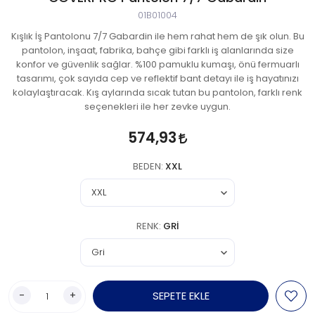
01B01004
Kışlık İş Pantolonu 7/7 Gabardin ile hem rahat hem de şık olun. Bu
pantolon, inşaat, fabrika, bahçe gibi farklı iş alanlarında size
konfor ve güvenlik sağlar. %100 pamuklu kumaşı, önü fermuarlı
tasarımı, çok sayıda cep ve reflektif bant detayı ile iş hayatınızı
kolaylaştıracak. Kış aylarında sıcak tutan bu pantolon, farklı renk
seçenekleri ile her zevke uygun.
574,93
BEDEN:
XXL
RENK:
GRI
-
+
SEPETE EKLE