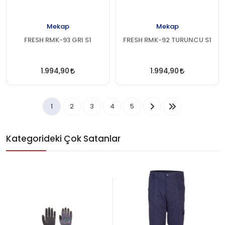
Mekap
Mekap
FRESH RMK-93 GRI S1
FRESH RMK-92 TURUNCU S1
1.994,90
1.994,90
1
2
3
4
5
Kategorideki Çok Satanlar