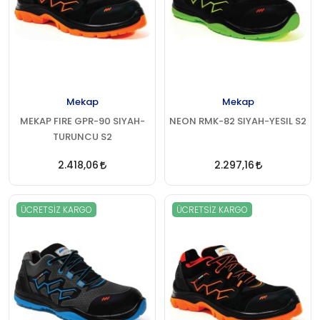
Mekap
Mekap
MEKAP FIRE GPR-90 SIYAH-
NEON RMK-82 SIYAH-YESIL S2
TURUNCU S2
2.418,06
2.297,16
ÜCRETSIZ KARGO
ÜCRETSIZ KARGO