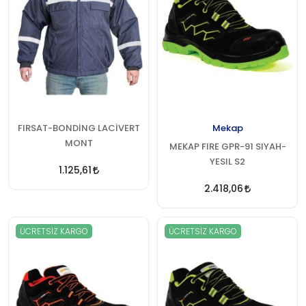
FIRSAT-BONDİNG LACİVERT
Mekap
MONT
MEKAP FIRE GPR-91 SIYAH-
YESIL S2
1.125,61
2.418,06
ÜCRETSIZ KARGO
ÜCRETSIZ KARGO