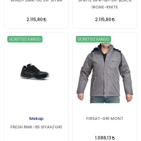
WINDY DMK-50 S1P SİYAH
SPRİTE GPR-181-S1P BLACK
IRONE-KNITE
2.115,80
2.115,80
ÜCRETSIZ KARGO
ÜCRETSIZ KARGO
Mekap
FIRSAT-GRİ MONT
FRESH RMK-95 SİYAH/GRİ
1.088,13