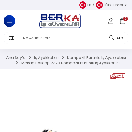
TR
Türk Lirası
Tüm Kategoriler
0
Almaz Kıyafetler
 Ürünleri
Ara
akkabısı
Ana Sayfa
İş Ayakkabısı
Kompozit Burunlu İş Ayakkabısı
Mekap Policap 232R Kompozit Burunlu İş Ayakkabısı
iseleri
el Koruyucu Donanımlar
or Ürünler
Üretim