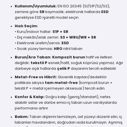
Kullanım/Uyumluluk:
EN ISO 20345 (S1/S1P/S2/S3),
zemine göre
SR
kaymazlık; elektronik hatlarda
ESD
gerekliyse ESD işaretli model seçin.
Hızlı Seçim:
• Kuru/indoor hatlar:
S1P + SR
• Dış mekân/ıslak zemin:
S3 + WRU/WR + SR
• Elektronik üretim/servis:
ESD
• Sıcak yüzey teması:
HRO
nitril taban
Burun/Ara Taban:
Kompozit burun
hafif ve iletken
değildir;
tekstil P
esnek/hafif, soğuk köprüsü yapmaz. Ağır
darbeye açık hatlarda
çelik P
dayanımı tercih edilebilir.
Metal-Free vs Hibrit:
Güvenlik kapıları/dedektör
politikası sıkıysa
tam metal-free
(kompozit burun +
tekstil P + metal içermeyen aksesuar) tercih edin.
Konfor & Kalıp:
Doğru kalıp (geniş/standart), nefes
alabilir astar ve darbe emici iç taban uzun vardiyalarda
performansı artırır.
Bakım:
Taban dişlerini temizleyin, üst yüzeyi düzenli silin; iç
tabanları havalandırın, doğrudan ısıda kurutmayın. Aşınmış