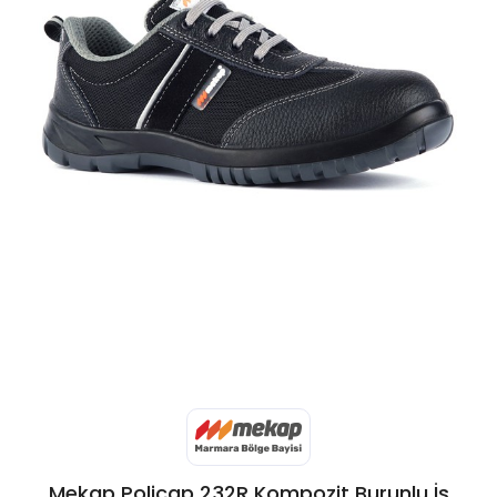
Mekap Policap 232R Kompozit Burunlu İş