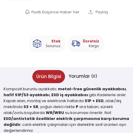
Fiyatı Düşünce Haber Ver
Paylaş
Stok
Ücretsiz
Sorunuz
Kargo
Yorumlar
Ürün Bilgisi
(0)
Kompozit burunlu ayakkabı;
metal-free güvenlik ayakkabısı
,
hafif S1P/S3 ayakkabı
,
ESD iş ayakkabısı
gibi ifadelerle anılır.
Kapalı alan, montaj ve elektronik hatlarda
S1P + ESD
, ıslak/dış
mekânda
S3 + SR
, yoğun delici riskte
P
ara taban; sürekli
ıslak/zorlu koşullarda
WR/WRU
su koruması önerilir. Not:
ESD/antistatik özellikler elektrik çarpmasına karşı koruma
değildir
; canlı elektrik çalışmaları için dielektrik sınıf ürünleri ayrı
değerlendiriniz.