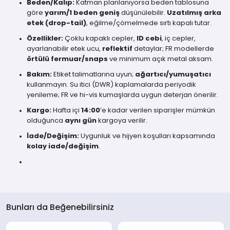
Beden/Kalıp:
Katman planlanıyorsa beden tablosuna
göre
yarım/1 beden geniş
düşünülebilir.
Uzatılmış arka
etek (drop-tail)
, eğilme/çömelmede sırtı kapalı tutar.
Özellikler:
Çoklu kapaklı cepler,
ID cebi
, iç cepler,
ayarlanabilir etek ucu,
reflektif
detaylar; FR modellerde
örtülü fermuar/snaps
ve minimum açık metal aksam.
Bakım:
Etiket talimatlarına uyun;
ağartıcı/yumuşatıcı
kullanmayın. Su itici (DWR) kaplamalarda periyodik
yenileme; FR ve hi-vis kumaşlarda uygun deterjan önerilir.
Kargo:
Hafta içi
14:00
’e kadar verilen siparişler mümkün
olduğunca
aynı gün
kargoya verilir.
İade/Değişim:
Uygunluk ve hijyen koşulları kapsamında
kolay iade/değişim
.
Bunları da Beğenebilirsiniz