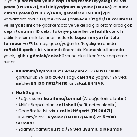
İş yeleği;
softshell yelek
,
kapitone/termal iş yeleği
,
hi-vis
yelek (EN 20471)
,
su itici/yağmurluk yelek (EN 343)
ve
alev
almaz yelek (EN 11612/14116, gerekirse EN 1149)
gibi
varyantlara ayrılır. Dış mekân ve şantiyede
rüzgâr/su koruması
ve
ısı yalıtımı
öne çıkarken; atölye ve depo gibi ortamlarda
çok
cepli tasarım
,
ID cebi
,
takviye paneller
ve
hafiflik
tercih
edilir. Kıvılcım riski bulunan hatlarda
kapalı ön yüz/örtülü
fermuar
ve FR kumaş; gece/yoğun trafik çalışmalarında
reflektif şerit + hi-vis sınıfı
önemlidir. Katmanlı kullanımda
yelek,
içlik + gömlek/ceket
üzerine ek ısıl konfor ve cepleme
sunar.
Kullanım/Uyumluluk:
Genel gereklilik
EN ISO 13688
;
görünürlük
EN ISO 20471
; soğuk
EN 342
; yağmur
EN 343
;
ısı/alev
EN ISO 11612/14116
; antistatik
EN 1149
.
Hızlı Seçim:
• Soğuk saha:
kapitone/termal
(CI değerlerine bakın)
• Aktif iş/kapalı alan:
softshell
(hafif, nefes alabilir)
• Gece/traﬁk:
hi-vis + reflektif şerit (EN 20471)
• Kıvılcım/alev:
FR yelek (EN 11612/14116)
ve
örtülü
fermuar
• Yağmur/çamur:
su itici/EN 343 uyumlu dış kumaş