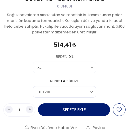
01B14001
Soğuk havalarda sıcak tutan ve rahat bir kullanım sunan polar
mont, ön kapama fermuarlıdır. Kol uçları düz ve yanda iki adet
fleto cebe sahiptir. Fit kalıp ile vücuda uyum sağlayan mont, %100
polyester malzemeden üretilmiştir.
514,41
BEDEN:
XL
RENK:
LACIVERT
-
+
SEPETE EKLE
Fiyatı Düşünce Haber Ver
Paylaş