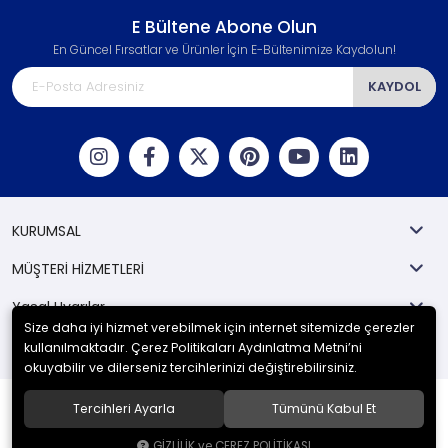
E Bültene Abone Olun
En Güncel Fırsatlar ve Ürünler İçin E-Bültenimize Kaydolun!
KAYDOL
KURUMSAL
MÜŞTERİ HİZMETLERİ
Yasal Uyarılar
Size daha iyi hizmet verebilmek için internet sitemizde çerezler
Kategoriler
kullanılmaktadır. Çerez Politikaları Aydınlatma Metni’ni
okuyabilir ve dilerseniz tercihlerinizi değiştirebilirsiniz.
Tercihleri Ayarla
Tümünü Kabul Et
© 2024
Berka İş Güvenliği
. Tüm hakları saklıdır.
GİZLİLİK ve ÇEREZ POLİTİKASI