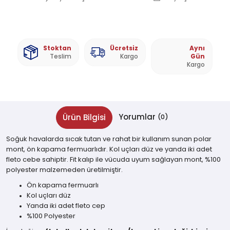
Stoktan
Ücretsiz
Aynı
Teslim
Kargo
Gün
Kargo
Yorumlar
Ürün Bilgisi
(0)
Soğuk havalarda sıcak tutan ve rahat bir kullanım sunan polar
mont, ön kapama fermuarlıdır. Kol uçları düz ve yanda iki adet
fleto cebe sahiptir. Fit kalıp ile vücuda uyum sağlayan mont, %100
polyester malzemeden üretilmiştir.
Ön kapama fermuarlı
Kol uçları düz
Yanda iki adet fleto cep
%100 Polyester