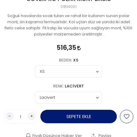
01B14001
Soğuk havalarda sıcak tutan ve rahat bir kullanım sunan polar
mont, ön kapama fermuarlıdır. Kol uçları düz ve yanda iki adet
fleto cebe sahiptir. Fit kalıp ile vücuda uyum sağlayan mont, %100
polyester malzemeden üretilmiştir.
516,35
BEDEN:
XS
RENK:
LACIVERT
-
+
SEPETE EKLE
Fiyatı Düşünce Haber Ver
Paylaş