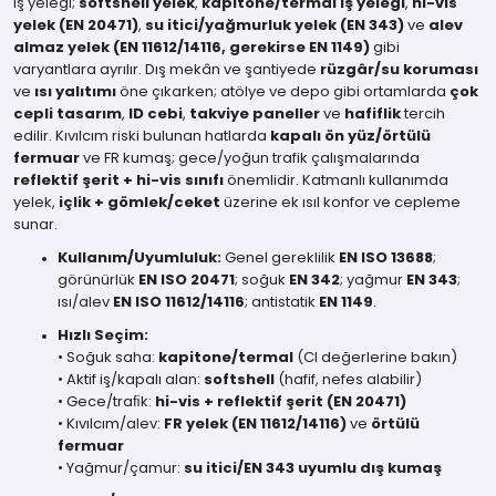
İş yeleği;
softshell yelek
,
kapitone/termal iş yeleği
,
hi-vis
yelek (EN 20471)
,
su itici/yağmurluk yelek (EN 343)
ve
alev
almaz yelek (EN 11612/14116, gerekirse EN 1149)
gibi
varyantlara ayrılır. Dış mekân ve şantiyede
rüzgâr/su koruması
ve
ısı yalıtımı
öne çıkarken; atölye ve depo gibi ortamlarda
çok
cepli tasarım
,
ID cebi
,
takviye paneller
ve
hafiflik
tercih
edilir. Kıvılcım riski bulunan hatlarda
kapalı ön yüz/örtülü
fermuar
ve FR kumaş; gece/yoğun trafik çalışmalarında
reflektif şerit + hi-vis sınıfı
önemlidir. Katmanlı kullanımda
yelek,
içlik + gömlek/ceket
üzerine ek ısıl konfor ve cepleme
sunar.
Kullanım/Uyumluluk:
Genel gereklilik
EN ISO 13688
;
görünürlük
EN ISO 20471
; soğuk
EN 342
; yağmur
EN 343
;
ısı/alev
EN ISO 11612/14116
; antistatik
EN 1149
.
Hızlı Seçim:
• Soğuk saha:
kapitone/termal
(CI değerlerine bakın)
• Aktif iş/kapalı alan:
softshell
(hafif, nefes alabilir)
• Gece/traﬁk:
hi-vis + reflektif şerit (EN 20471)
• Kıvılcım/alev:
FR yelek (EN 11612/14116)
ve
örtülü
fermuar
• Yağmur/çamur:
su itici/EN 343 uyumlu dış kumaş