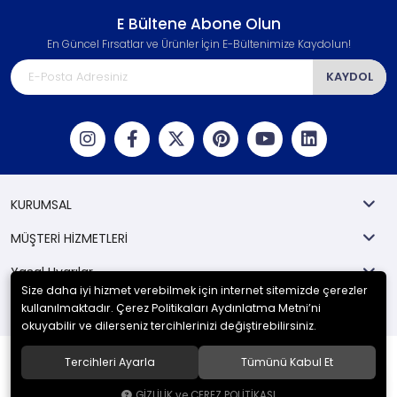
E Bültene Abone Olun
En Güncel Fırsatlar ve Ürünler İçin E-Bültenimize Kaydolun!
KAYDOL
KURUMSAL
MÜŞTERİ HİZMETLERİ
Yasal Uyarılar
Size daha iyi hizmet verebilmek için internet sitemizde çerezler
Kategoriler
kullanılmaktadır. Çerez Politikaları Aydınlatma Metni’ni
okuyabilir ve dilerseniz tercihlerinizi değiştirebilirsiniz.
Tercihleri Ayarla
Tümünü Kabul Et
© 2024
Berka İş Güvenliği
. Tüm hakları saklıdır.
GİZLİLİK ve ÇEREZ POLİTİKASI