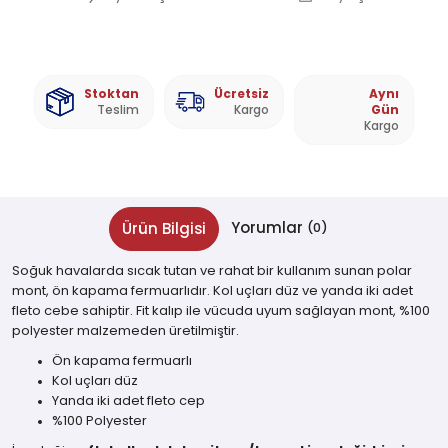
Stoktan
Ücretsiz
Aynı
Teslim
Kargo
Gün
Kargo
Yorumlar
Ürün Bilgisi
(0)
Soğuk havalarda sıcak tutan ve rahat bir kullanım sunan polar
mont, ön kapama fermuarlıdır. Kol uçları düz ve yanda iki adet
fleto cebe sahiptir. Fit kalıp ile vücuda uyum sağlayan mont, %100
polyester malzemeden üretilmiştir.
Ön kapama fermuarlı
Kol uçları düz
Yanda iki adet fleto cep
%100 Polyester