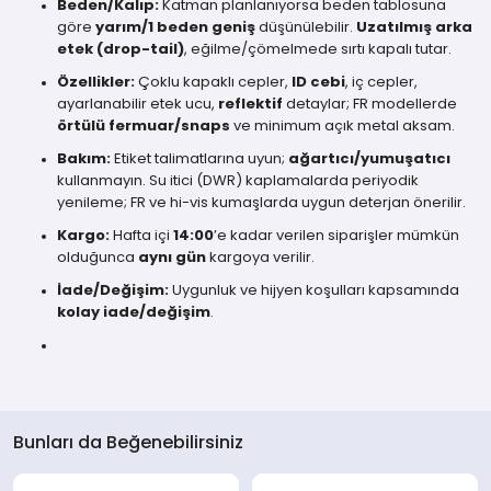
Beden/Kalıp:
Katman planlanıyorsa beden tablosuna
göre
yarım/1 beden geniş
düşünülebilir.
Uzatılmış arka
etek (drop-tail)
, eğilme/çömelmede sırtı kapalı tutar.
Özellikler:
Çoklu kapaklı cepler,
ID cebi
, iç cepler,
ayarlanabilir etek ucu,
reflektif
detaylar; FR modellerde
örtülü fermuar/snaps
ve minimum açık metal aksam.
Bakım:
Etiket talimatlarına uyun;
ağartıcı/yumuşatıcı
kullanmayın. Su itici (DWR) kaplamalarda periyodik
yenileme; FR ve hi-vis kumaşlarda uygun deterjan önerilir.
Kargo:
Hafta içi
14:00
’e kadar verilen siparişler mümkün
olduğunca
aynı gün
kargoya verilir.
İade/Değişim:
Uygunluk ve hijyen koşulları kapsamında
kolay iade/değişim
.
Bunları da Beğenebilirsiniz