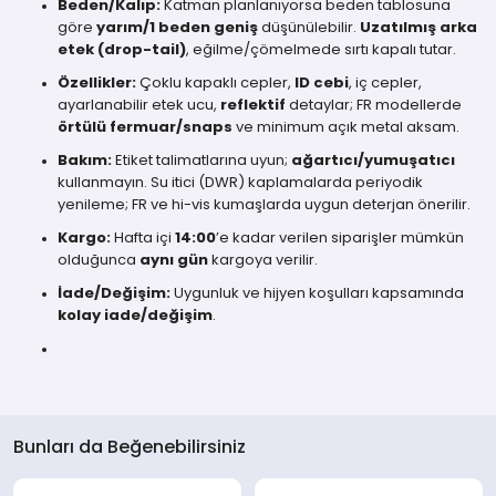
Beden/Kalıp:
Katman planlanıyorsa beden tablosuna
göre
yarım/1 beden geniş
düşünülebilir.
Uzatılmış arka
etek (drop-tail)
, eğilme/çömelmede sırtı kapalı tutar.
Özellikler:
Çoklu kapaklı cepler,
ID cebi
, iç cepler,
ayarlanabilir etek ucu,
reflektif
detaylar; FR modellerde
örtülü fermuar/snaps
ve minimum açık metal aksam.
Bakım:
Etiket talimatlarına uyun;
ağartıcı/yumuşatıcı
kullanmayın. Su itici (DWR) kaplamalarda periyodik
yenileme; FR ve hi-vis kumaşlarda uygun deterjan önerilir.
Kargo:
Hafta içi
14:00
’e kadar verilen siparişler mümkün
olduğunca
aynı gün
kargoya verilir.
İade/Değişim:
Uygunluk ve hijyen koşulları kapsamında
kolay iade/değişim
.
Bunları da Beğenebilirsiniz