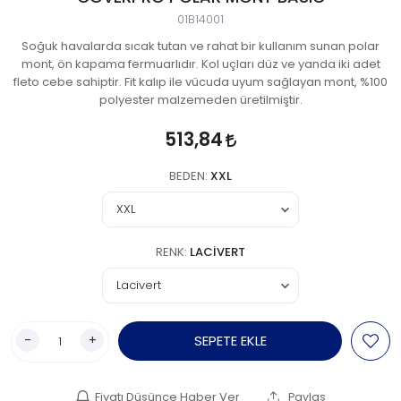
01B14001
Soğuk havalarda sıcak tutan ve rahat bir kullanım sunan polar
mont, ön kapama fermuarlıdır. Kol uçları düz ve yanda iki adet
fleto cebe sahiptir. Fit kalıp ile vücuda uyum sağlayan mont, %100
polyester malzemeden üretilmiştir.
513,84
BEDEN:
XXL
RENK:
LACIVERT
-
+
SEPETE EKLE
Fiyatı Düşünce Haber Ver
Paylaş