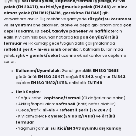
İş yeleği;
softshell yelek
,
kapitone/termal iş yeleği
,
hi-vis
yelek (EN 20471)
,
su itici/yağmurluk yelek (EN 343)
ve
alev
almaz yelek (EN 11612/14116, gerekirse EN 1149)
gibi
varyantlara ayrılır. Dış mekân ve şantiyede
rüzgâr/su koruması
ve
ısı yalıtımı
öne çıkarken; atölye ve depo gibi ortamlarda
çok
cepli tasarım
,
ID cebi
,
takviye paneller
ve
hafiflik
tercih
edilir. Kıvılcım riski bulunan hatlarda
kapalı ön yüz/örtülü
fermuar
ve FR kumaş; gece/yoğun trafik çalışmalarında
reflektif şerit + hi-vis sınıfı
önemlidir. Katmanlı kullanımda
yelek,
içlik + gömlek/ceket
üzerine ek ısıl konfor ve cepleme
sunar.
Kullanım/Uyumluluk:
Genel gereklilik
EN ISO 13688
;
görünürlük
EN ISO 20471
; soğuk
EN 342
; yağmur
EN 343
;
ısı/alev
EN ISO 11612/14116
; antistatik
EN 1149
.
Hızlı Seçim:
• Soğuk saha:
kapitone/termal
(CI değerlerine bakın)
• Aktif iş/kapalı alan:
softshell
(hafif, nefes alabilir)
• Gece/traﬁk:
hi-vis + reflektif şerit (EN 20471)
• Kıvılcım/alev:
FR yelek (EN 11612/14116)
ve
örtülü
fermuar
• Yağmur/çamur:
su itici/EN 343 uyumlu dış kumaş