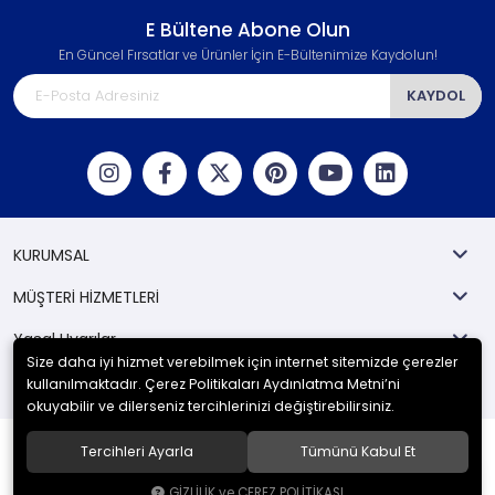
E Bültene Abone Olun
En Güncel Fırsatlar ve Ürünler İçin E-Bültenimize Kaydolun!
KAYDOL
KURUMSAL
MÜŞTERİ HİZMETLERİ
Yasal Uyarılar
Size daha iyi hizmet verebilmek için internet sitemizde çerezler
Kategoriler
kullanılmaktadır. Çerez Politikaları Aydınlatma Metni’ni
okuyabilir ve dilerseniz tercihlerinizi değiştirebilirsiniz.
Tercihleri Ayarla
Tümünü Kabul Et
© 2024
Berka İş Güvenliği
. Tüm hakları saklıdır.
GİZLİLİK ve ÇEREZ POLİTİKASI