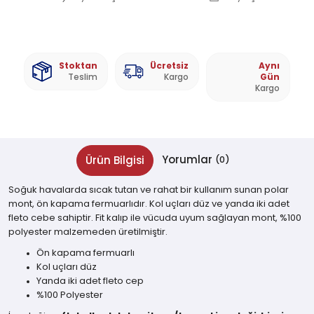
Stoktan
Ücretsiz
Aynı
Teslim
Kargo
Gün
Kargo
Yorumlar
Ürün Bilgisi
(0)
Soğuk havalarda sıcak tutan ve rahat bir kullanım sunan polar
mont, ön kapama fermuarlıdır. Kol uçları düz ve yanda iki adet
fleto cebe sahiptir. Fit kalıp ile vücuda uyum sağlayan mont, %100
polyester malzemeden üretilmiştir.
Ön kapama fermuarlı
Kol uçları düz
Yanda iki adet fleto cep
%100 Polyester