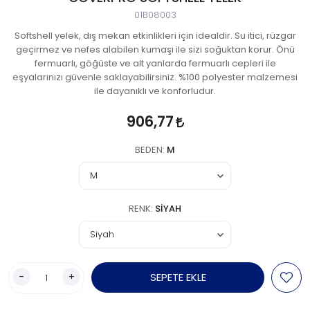
01B08003
Softshell yelek, dış mekan etkinlikleri için idealdir. Su itici, rüzgar
geçirmez ve nefes alabilen kumaşı ile sizi soğuktan korur. Önü
fermuarlı, göğüste ve alt yanlarda fermuarlı cepleri ile
eşyalarınızı güvenle saklayabilirsiniz. %100 polyester malzemesi
ile dayanıklı ve konforludur.
906,77
BEDEN:
M
RENK:
SIYAH
-
+
SEPETE EKLE