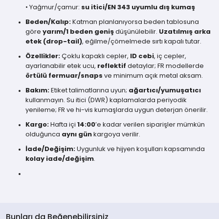
• Yağmur/çamur:
su itici/EN 343 uyumlu dış kumaş
Beden/Kalıp:
Katman planlanıyorsa beden tablosuna
göre
yarım/1 beden geniş
düşünülebilir.
Uzatılmış arka
etek (drop-tail)
, eğilme/çömelmede sırtı kapalı tutar.
Özellikler:
Çoklu kapaklı cepler,
ID cebi
, iç cepler,
ayarlanabilir etek ucu,
reflektif
detaylar; FR modellerde
örtülü fermuar/snaps
ve minimum açık metal aksam.
Bakım:
Etiket talimatlarına uyun;
ağartıcı/yumuşatıcı
kullanmayın. Su itici (DWR) kaplamalarda periyodik
yenileme; FR ve hi-vis kumaşlarda uygun deterjan önerilir.
Kargo:
Hafta içi
14:00
’e kadar verilen siparişler mümkün
olduğunca
aynı gün
kargoya verilir.
İade/Değişim:
Uygunluk ve hijyen koşulları kapsamında
kolay iade/değişim
.
Bunları da Beğenebilirsiniz