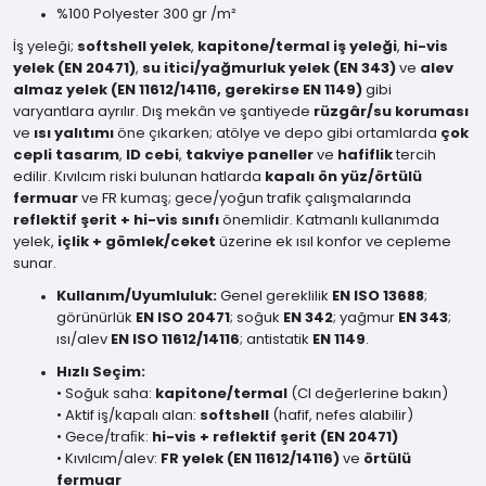
%100 Polyester 300 gr /m²
İş yeleği;
softshell yelek
,
kapitone/termal iş yeleği
,
hi-vis
yelek (EN 20471)
,
su itici/yağmurluk yelek (EN 343)
ve
alev
almaz yelek (EN 11612/14116, gerekirse EN 1149)
gibi
varyantlara ayrılır. Dış mekân ve şantiyede
rüzgâr/su koruması
ve
ısı yalıtımı
öne çıkarken; atölye ve depo gibi ortamlarda
çok
cepli tasarım
,
ID cebi
,
takviye paneller
ve
hafiflik
tercih
edilir. Kıvılcım riski bulunan hatlarda
kapalı ön yüz/örtülü
fermuar
ve FR kumaş; gece/yoğun trafik çalışmalarında
reflektif şerit + hi-vis sınıfı
önemlidir. Katmanlı kullanımda
yelek,
içlik + gömlek/ceket
üzerine ek ısıl konfor ve cepleme
sunar.
Kullanım/Uyumluluk:
Genel gereklilik
EN ISO 13688
;
görünürlük
EN ISO 20471
; soğuk
EN 342
; yağmur
EN 343
;
ısı/alev
EN ISO 11612/14116
; antistatik
EN 1149
.
Hızlı Seçim:
• Soğuk saha:
kapitone/termal
(CI değerlerine bakın)
• Aktif iş/kapalı alan:
softshell
(hafif, nefes alabilir)
• Gece/traﬁk:
hi-vis + reflektif şerit (EN 20471)
• Kıvılcım/alev:
FR yelek (EN 11612/14116)
ve
örtülü
fermuar