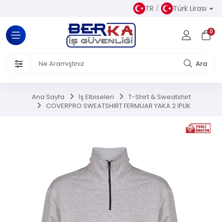
TR
Türk Lirası
Tüm Kategoriler
0
Almaz Kıyafetler
 Ürünleri
Ara
akkabısı
Ana Sayfa
İş Elbiseleri
T-Shirt & Sweatshirt
COVERPRO SWEATSHIRT FERMUAR YAKA 2 İPLİK
iseleri
el Koruyucu Donanımlar
or Ürünler
Üretim