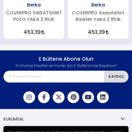
Berka
Berka
COVERPRO SWEATSHIRT
COVERPRO Sweatshirt
POLO YAKA 2 İPLİK
Bisiklet Yaka 2 İPLİK
453,39
453,39
E Bültene Abone Olun
En Güncel Fırsatlar ve Ürünler İçin E-Bültenimize Kaydolun!
KAYDOL
KURUMSAL
MÜŞTERİ HİZMETLERİ