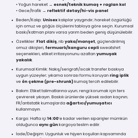
• Yoğun hareket →
esnek/teknik kumaş + raglan kol
• Gece/traﬁk →
reflektif detay/hi-vis panel
Beden/Kalıp:
Unisex
kalıplar yaygındır; hareket özgürlüğü
için omuz ve göğüs ölçülerini tabloya göre seçin. Kurumsal
baskı/katman planı varsa yarım beden geniş düşünülebilir.
Özellikler:
Flat dikiş
, rib
yaka/manşet
, güçlendirilmiş
omuz dikişleri,
fermuarlı/kanguru cepli
sweatshirt
seçenekleri, etiket irritasyonunu azaltan
yumuşak
yakalık
.
Kurumsal Kimlik: Nakış/serigrafi/sıcak transfer baskıya
uygun yüzeyler; yıkama sonrası formu koruyan
ring iplik
ve
ön çekme (pre-shrunk)
kumaş tercih edilebilir.
Bakım: Etiket talimatlarına uyun; rengi korumak için ters
çevirerek yıkayın. Baskılı ürünlerde yüksek ısıdan kaçının;
FR/antistatik kumaşlarda
ağartıcı/yumuşatıcı
kullanmayın.
Kargo: Hafta içi
14:00
’e kadar verilen siparişler mümkün
olduğunca
aynı gün
kargoya teslim edilir.
İade/Değişim: Uygunluk ve hijyen koşulları kapsamında