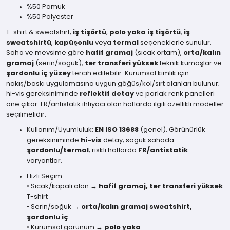
%50 Pamuk
%50 Polyester
T-shirt & sweatshirt;
iş tişörtü
,
polo yaka iş tişörtü
,
iş
sweatshirtü
,
kapüşonlu
veya
termal
seçeneklerle sunulur.
Saha ve mevsime göre
hafif gramaj
(sıcak ortam),
orta/kalın
gramaj
(serin/soğuk),
ter transferi yüksek
teknik kumaşlar ve
şardonlu iç yüzey
tercih edilebilir. Kurumsal kimlik için
nakış/baskı uygulamasına uygun göğüs/kol/sırt alanları bulunur;
hi-vis gereksiniminde
reflektif detay
ve parlak renk panelleri
öne çıkar. FR/antistatik ihtiyacı olan hatlarda ilgili özellikli modeller
seçilmelidir.
Kullanım/Uyumluluk:
EN ISO 13688
(genel). Görünürlük
gereksiniminde
hi-vis
detay; soğuk sahada
şardonlu/termal
; riskli hatlarda
FR/antistatik
varyantlar.
Hızlı Seçim:
• Sıcak/kapalı alan →
hafif gramaj, ter transferi yüksek
T-shirt
• Serin/soğuk →
orta/kalın gramaj sweatshirt,
şardonlu iç
• Kurumsal görünüm →
polo yaka