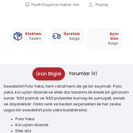
Fiyatı Düşünce Haber Ver
Paylaş
Stoktan
Ücretsiz
Aynı
Teslim
Kargo
Gün
Kargo
Yorumlar
Ürün Bilgisi
(0)
Sweatshirt Polo Yaka, hem rahat hem de şık bir seçimdir. Polo
yaka, kol uçları ribanalı ve etek düz tasarımı ile klasik bir görünüm
sunar. %50 pamuk ve %50 polyester kumaşı ile yumuşak, esnek
ve dayanıklıdır. Farklı renk ve beden seçenekleri ile her zevke
uygun bir sweatshirt polo yaka bulabilirsiniz.
Polo Yaka
Kol uçları ribanalı
Etek düz