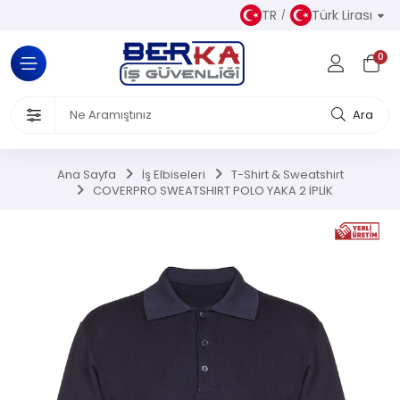
TR
Türk Lirası
Tüm Kategoriler
0
Almaz Kıyafetler
 Ürünleri
Ara
akkabısı
Ana Sayfa
İş Elbiseleri
T-Shirt & Sweatshirt
COVERPRO SWEATSHIRT POLO YAKA 2 İPLİK
iseleri
el Koruyucu Donanımlar
or Ürünler
Üretim