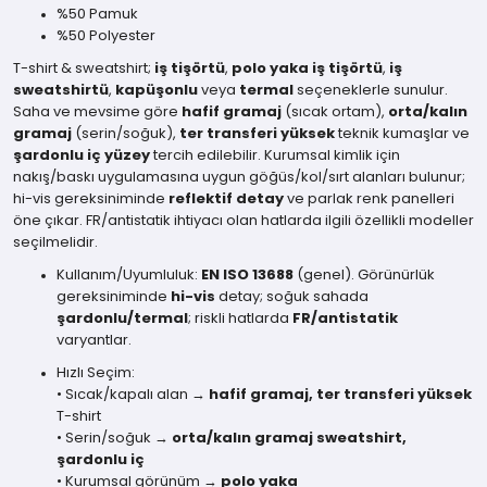
%50 Pamuk
%50 Polyester
T-shirt & sweatshirt;
iş tişörtü
,
polo yaka iş tişörtü
,
iş
sweatshirtü
,
kapüşonlu
veya
termal
seçeneklerle sunulur.
Saha ve mevsime göre
hafif gramaj
(sıcak ortam),
orta/kalın
gramaj
(serin/soğuk),
ter transferi yüksek
teknik kumaşlar ve
şardonlu iç yüzey
tercih edilebilir. Kurumsal kimlik için
nakış/baskı uygulamasına uygun göğüs/kol/sırt alanları bulunur;
hi-vis gereksiniminde
reflektif detay
ve parlak renk panelleri
öne çıkar. FR/antistatik ihtiyacı olan hatlarda ilgili özellikli modeller
seçilmelidir.
Kullanım/Uyumluluk:
EN ISO 13688
(genel). Görünürlük
gereksiniminde
hi-vis
detay; soğuk sahada
şardonlu/termal
; riskli hatlarda
FR/antistatik
varyantlar.
Hızlı Seçim:
• Sıcak/kapalı alan →
hafif gramaj, ter transferi yüksek
T-shirt
• Serin/soğuk →
orta/kalın gramaj sweatshirt,
şardonlu iç
• Kurumsal görünüm →
polo yaka