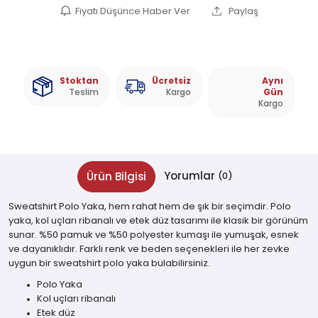
Fiyatı Düşünce Haber Ver
Paylaş
Stoktan
Ücretsiz
Aynı
Teslim
Kargo
Gün
Kargo
Yorumlar
Ürün Bilgisi
(0)
Sweatshirt Polo Yaka, hem rahat hem de şık bir seçimdir. Polo
yaka, kol uçları ribanalı ve etek düz tasarımı ile klasik bir görünüm
sunar. %50 pamuk ve %50 polyester kumaşı ile yumuşak, esnek
ve dayanıklıdır. Farklı renk ve beden seçenekleri ile her zevke
uygun bir sweatshirt polo yaka bulabilirsiniz.
Polo Yaka
Kol uçları ribanalı
Etek düz