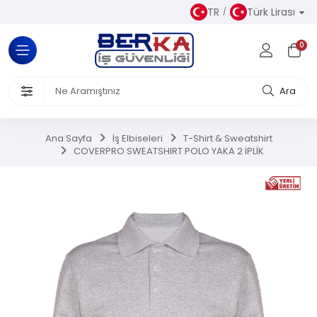
TR
Türk Lirası
Tüm Kategoriler
0
Almaz Kıyafetler
 Ürünleri
Ara
akkabısı
Ana Sayfa
İş Elbiseleri
T-Shirt & Sweatshirt
COVERPRO SWEATSHIRT POLO YAKA 2 İPLİK
iseleri
el Koruyucu Donanımlar
or Ürünler
Üretim