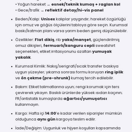
• Yoğun hareket →
esnek/teknik kumaş + raglan kol
• Gece/traﬁk →
reflektif detay/hi-vis panel
Beden/Kalıp:
Unisex
kalıplar yaygındır; hareket özgürlüğü
için omuz ve göğüs ölçülerini tabloya göre seçin. Kurumsal
baskı/katman planı varsa yarım beden geniş düşünülebilir.
Özellikler:
Flat dikiş
, rib
yaka/manşet
, güçlendirilmiş
omuz dikişleri,
fermuarlı/kanguru cepli
sweatshirt
seçenekleri, etiket irritasyonunu azaltan
yumuşak
yakalık
.
Kurumsal Kimlik: Nakış/serigrafi/sıcak transfer baskıya
uygun yüzeyler; yıkama sonrası formu koruyan
ring iplik
ve
ön çekme (pre-shrunk)
kumaş tercih edilebilir.
Bakım: Etiket talimatlarına uyun; rengi korumak için ters
çevirerek yıkayın. Baskılı ürünlerde yüksek ısıdan kaçının;
FR/antistatik kumaşlarda
ağartıcı/yumuşatıcı
kullanmayın.
Kargo: Hafta içi
14:00
’e kadar verilen siparişler mümkün
olduğunca
aynı gün
kargoya teslim edilir.
İade/Değişim: Uygunluk ve hijyen koşulları kapsamında