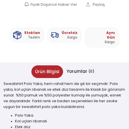
Fiyatı Düşünce Haber Ver
Paylaş
Stoktan
Ücretsiz
Aynı
Teslim
Kargo
Gün
Kargo
Yorumlar
Ürün Bilgisi
(0)
Sweatshirt Polo Yaka, hem rahat hem de şık bir seçimdir. Polo
yaka, kol uçları ribanalı ve etek düz tasarımı ile klasik bir görünüm
sunar. %50 pamuk ve %50 polyester kumaşı ile yumuşak, esnek
ve dayanıklıdır. Farklı renk ve beden seçenekleri ile her zevke
uygun bir sweatshirt polo yaka bulabilirsiniz.
Polo Yaka
Kol uçları ribanalı
Etek düz