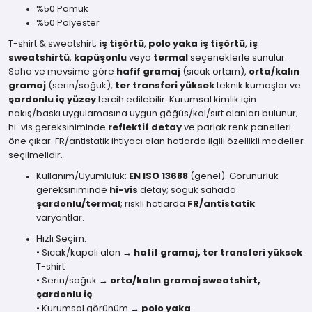
%50 Pamuk
%50 Polyester
T-shirt & sweatshirt;
iş tişörtü
,
polo yaka iş tişörtü
,
iş
sweatshirtü
,
kapüşonlu
veya
termal
seçeneklerle sunulur.
Saha ve mevsime göre
hafif gramaj
(sıcak ortam),
orta/kalın
gramaj
(serin/soğuk),
ter transferi yüksek
teknik kumaşlar ve
şardonlu iç yüzey
tercih edilebilir. Kurumsal kimlik için
nakış/baskı uygulamasına uygun göğüs/kol/sırt alanları bulunur;
hi-vis gereksiniminde
reflektif detay
ve parlak renk panelleri
öne çıkar. FR/antistatik ihtiyacı olan hatlarda ilgili özellikli modeller
seçilmelidir.
Kullanım/Uyumluluk:
EN ISO 13688
(genel). Görünürlük
gereksiniminde
hi-vis
detay; soğuk sahada
şardonlu/termal
; riskli hatlarda
FR/antistatik
varyantlar.
Hızlı Seçim:
• Sıcak/kapalı alan →
hafif gramaj, ter transferi yüksek
T-shirt
• Serin/soğuk →
orta/kalın gramaj sweatshirt,
şardonlu iç
• Kurumsal görünüm →
polo yaka