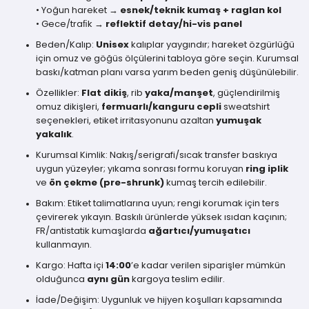
• Yoğun hareket →
esnek/teknik kumaş + raglan kol
• Gece/traﬁk →
reflektif detay/hi-vis panel
Beden/Kalıp:
Unisex
kalıplar yaygındır; hareket özgürlüğü
için omuz ve göğüs ölçülerini tabloya göre seçin. Kurumsal
baskı/katman planı varsa yarım beden geniş düşünülebilir.
Özellikler:
Flat dikiş
, rib
yaka/manşet
, güçlendirilmiş
omuz dikişleri,
fermuarlı/kanguru cepli
sweatshirt
seçenekleri, etiket irritasyonunu azaltan
yumuşak
yakalık
.
Kurumsal Kimlik: Nakış/serigrafi/sıcak transfer baskıya
uygun yüzeyler; yıkama sonrası formu koruyan
ring iplik
ve
ön çekme (pre-shrunk)
kumaş tercih edilebilir.
Bakım: Etiket talimatlarına uyun; rengi korumak için ters
çevirerek yıkayın. Baskılı ürünlerde yüksek ısıdan kaçının;
FR/antistatik kumaşlarda
ağartıcı/yumuşatıcı
kullanmayın.
Kargo: Hafta içi
14:00
’e kadar verilen siparişler mümkün
olduğunca
aynı gün
kargoya teslim edilir.
İade/Değişim: Uygunluk ve hijyen koşulları kapsamında