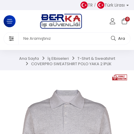
TR
Türk Lirası
Tüm Kategoriler
0
Almaz Kıyafetler
 Ürünleri
Ara
akkabısı
Ana Sayfa
İş Elbiseleri
T-Shirt & Sweatshirt
COVERPRO SWEATSHIRT POLO YAKA 2 İPLİK
iseleri
el Koruyucu Donanımlar
or Ürünler
Üretim