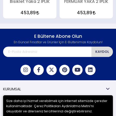
Bisiklet Yaka 2 İPLİK
FERMUAR YAKA 2 İPLİK
453,89
453,89
E Bültene Abone Olun
En Güncel Fırsatlar ve Ürünler İçin E-Bültenimize Kaydolun!
KAYDOL
KURUMSAL
MÜŞTERİ HİZMETLERİ
Size daha iyi hizmet verebilmek için internet sitemizde çerezler
kullanılmaktadır. Çerez Politikaları Aydınlatma Metni’ni
Yasal Uyarılar
okuyabilir ve dilerseniz tercihlerinizi değiştirebilirsiniz.