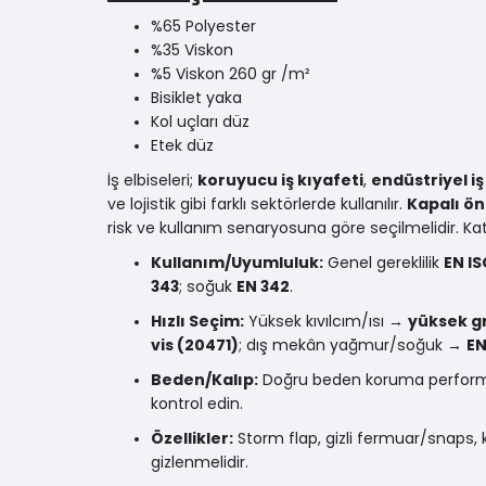
%65 Polyester
%35 Viskon
%5 Viskon 260 gr /m²
Bisiklet yaka
Kol uçları düz
Etek düz
İş elbiseleri;
koruyucu iş kıyafeti
,
endüstriyel iş
ve lojistik gibi farklı sektörlerde kullanılır.
Kapalı ön
risk ve kullanım senaryosuna göre seçilmelidir. Ka
Kullanım/Uyumluluk:
Genel gereklilik
EN IS
343
; soğuk
EN 342
.
Hızlı Seçim:
Yüksek kıvılcım/ısı →
yüksek g
vis (20471)
; dış mekân yağmur/soğuk →
EN
Beden/Kalıp:
Doğru beden koruma performansı
kontrol edin.
Özellikler:
Storm flap, gizli fermuar/snaps, k
gizlenmelidir.