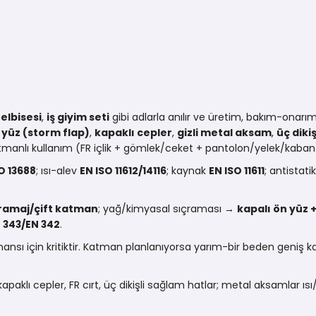
 elbisesi
,
iş giyim seti
gibi adlarla anılır ve üretim, bakım-onarı
 yüz (storm flap)
,
kapaklı cepler
,
gizli metal aksam
,
üç dikiş
tmanlı kullanım (FR içlik + gömlek/ceket + pantolon/yelek/kaban)
O 13688
; ısı-alev
EN ISO 11612/14116
; kaynak
EN ISO 11611
; antistati
ramaj/çift katman
; yağ/kimyasal sıçraması →
kapalı ön yüz 
 343/EN 342
.
 için kritiktir. Katman planlanıyorsa yarım-bir beden geniş kalı
apaklı cepler, FR cırt, üç dikişli sağlam hatlar; metal aksamlar 