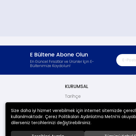
E Bültene Abone Olun
En Güncel Fırsatlar ve Ürünler İçin E-
Bültenimize Kaydolun!
KURUMSAL
Tarihçe
Kalite Politikamız
Size daha iyi hizmet verebilmek için internet sitemizde çerez
Sertifikalarımız
kullanılmaktadır. Çerez Politikaları Aydınlatma Metni’ni okuyabi
İletişim
dilerseniz tercihlerinizi değiştirebilirsiniz.