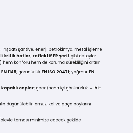
m, inşaat/şantiye, enerji, petrokimya, metal işleme
li kritik hatlar
,
reflektif FR şerit
gibi detaylar
 hem konforu hem de koruma sürekliliğini artırır.
k
EN 1149
; görünürlük
EN ISO 20471
; yağmur
EN
+ kapaklı cepler
; gece/saha içi görünürlük →
hi-
p düşünülebilir; omuz, kol ve paça boylarını
ısı/alevle teması minimize edecek şekilde