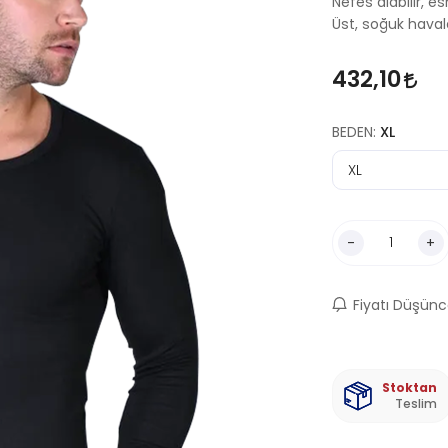
Nefes alabilir, e
Üst, soğuk havala
432,10
BEDEN:
XL
-
+
Fiyatı Düşünc
Stoktan
Teslim