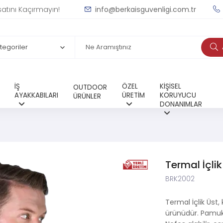
satını Kaçırmayın!
info@berkaisguvenligi.com.tr
İŞ
ÖZEL
KİŞİSEL
OUTDOOR
AYAKKABILARI
ÜRETİM
KORUYUCU
ÜRÜNLER
DONANIMLAR
Termal İçlik
BRK2002
Termal İçlik Üst,
ürünüdür. Pamuk