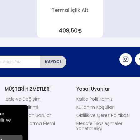
Termal İçlik Alt
408,50
KAYDOL
MÜŞTERİ HİZMETLERİ
Yasal Uyarılar
İade ve Değişim
Kalite Politikamız
Havale Bildirimi
Kullanım Koşulları
ler
Sıkça Sorulan Sorular
Gizlilik ve Çerez Politikası
lir ve
KVKK Aydınlatma Metni
Mesafeli Sözleşmeler
Yönetmeliği