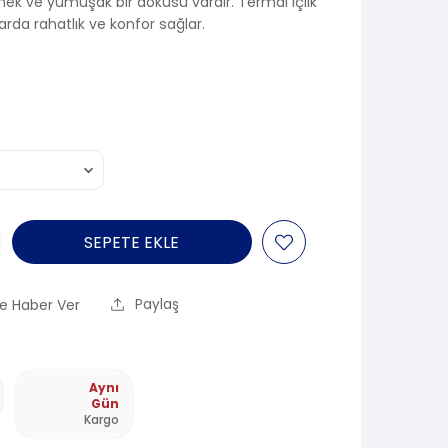
snek ve yumuşak bir dokusu vardır. Termal İçlik
rda rahatlık ve konfor sağlar.
SEPETE EKLE
e Haber Ver
Paylaş
Aynı
Gün
Kargo