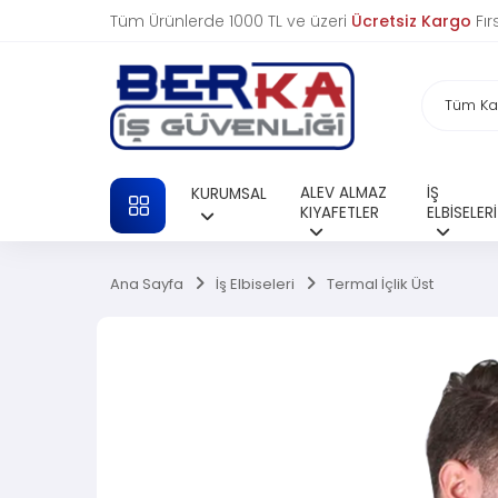
Tüm Ürünlerde 1000 TL ve üzeri
Ücretsiz Kargo
Fır
ALEV ALMAZ
İŞ
KURUMSAL
TÜM KATEGORILER
KIYAFETLER
ELBİSELERİ
Ana Sayfa
İş Elbiseleri
Termal İçlik Üst