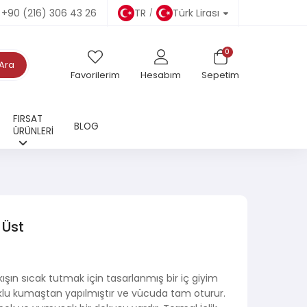
+90 (216) 306 43 26
TR
Türk Lirası
0
Ara
Favorilerim
Hesabım
Sepetim
FIRSAT
BLOG
ÜRÜNLERİ
 Üst
 kışın sıcak tutmak için tasarlanmış bir iç giyim
lu kumaştan yapılmıştır ve vücuda tam oturur.