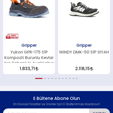
Gripper
Gripper
Yukon GPR-175 S1P
WINDY DMK-50 S1P SİYAH
Kompozit Burunlu Kevlar
Ara Tabanlı İş Ayakkabısı
1.833,71
2.118,15
E Bültene Abone Olun
En Güncel Fırsatlar ve Ürünler İçin E-Bültenimize Kaydolun!