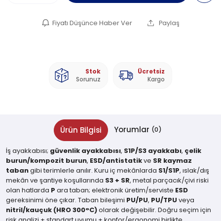
Fiyatı Düşünce Haber Ver
Paylaş
Stok
Ücretsiz
Sorunuz
Kargo
Yorumlar
Ürün Bilgisi
(0)
İş ayakkabısı;
güvenlik ayakkabısı
,
S1P/S3 ayakkabı
,
çelik
burun/kompozit burun
,
ESD/antistatik
ve
SR kaymaz
taban
gibi terimlerle anılır. Kuru iç mekânlarda
S1/S1P
, ıslak/dış
mekân ve şantiye koşullarında
S3 + SR
, metal parçacık/çivi riski
olan hatlarda
P
ara taban; elektronik üretim/serviste
ESD
gereksinimi öne çıkar. Taban bileşimi
PU/PU
,
PU/TPU
veya
nitril/kauçuk (HRO 300°C)
olarak değişebilir. Doğru seçim için
risk analizi + standart uyumu + konfor/ergonomi birlikte