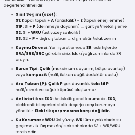
değerlendirilmelidir.
Sınıf Seçimi (özet):
S1:
Kapalı topuk +
A
(antistatik) +
E
(topuk enerji emme)
S1P:
S1 +
P
(delinmeye dayanım) → şantiye/metal işleme
S2:
S1 +
WRU
(üst yüzey su iticilik)
S3:
S2 +
P
+ dişli dış taban → dış mekân/ıslak zemin
Kayma Direnci:
Yeni işaretlemede
SR
; eski fişlerde
SRA/SRB/SRC
görebilirsiniz. Islak/yağlı zeminlerde SR
arayın.
Burun Tipi:
Çelik
(maksimum dayanım, bütçe avantajı)
veya
kompozit
(hafif, iletken değil, dedektör dostu).
Ara Taban (P):
Çelik P
çok dayanıklı;
tekstil P
hafif/esnek ve soğuk köprüsü oluşturmaz.
Antistatik vs ESD:
Antistatik genel korumadır;
ESD
,
elektronik bileşenleri statik deşarja karşı korumaya
yöneliktir.
Elektrik çarpmasına karşı değildir.
Su Koruması:
WRU
üst yüzey;
WR
tüm ayakkabıda su
geçirmezlik. Dış mekân/ıslak sahalarda S3 + WR/WRU
tercih edin.