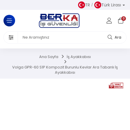
TR
Türk Lirası
Tüm Kategoriler
0
Almaz Kıyafetler
 Ürünleri
Ara
akkabısı
Ana Sayfa
İş Ayakkabısı
iseleri
Volga GPR-60 S1P Kompozit Burunlu Kevlar Ara Tabanlı İş
Ayakkabısı
el Koruyucu Donanımlar
or Ürünler
Üretim