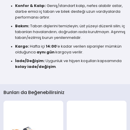
Konfor & Kalıp:
Geniş/standart kalıp, nefes alabilir astar,
darbe emici iç taban ve bilek desteği uzun vardiyalarda
performansı artırır.
Bakım:
Taban dişlerini temizleyin; üst yüzeyi düzenli silin; iç
tabanları havalandırın; doğrudan ısıda kurutmayın. Aşınmış
taban/ezilmiş burun yenilenmelidir.
Kargo:
Hafta içi
14:00
’e kadar verilen siparişler mümkün
olduğunca
aynı gün
kargoya verilir.
İade/Değişim:
Uygunluk ve hijyen koşulları kapsamında
kolay iade/değişim
.
Bunları da Beğenebilirsiniz