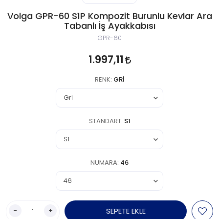
Volga GPR-60 S1P Kompozit Burunlu Kevlar Ara
Tabanlı İş Ayakkabısı
GPR-60
1.997,11
RENK:
GRI
STANDART:
S1
NUMARA:
46
-
+
SEPETE EKLE