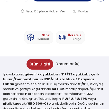
Fiyatı Düşünce Haber Ver
Paylaş
Stok
Ücretsiz
Sorunuz
Kargo
Yorumlar
Ürün Bilgisi
(0)
İş ayakkabısı;
güvenlik ayakkabısı
,
S1P/S3 ayakkabı
,
çelik
burun/kompozit burun
,
ESD/antistatik
ve
SR kaymaz
taban
gibi terimlerle anılır. Kuru iç mekânlarda
S1/S1P
, ıslak/dış
mekân ve şantiye koşullarında
S3 + SR
, metal parçacık/çivi riski
olan hatlarda
P
ara taban; elektronik üretim/serviste
ESD
gereksinimi öne çıkar. Taban bileşimi
PU/PU
,
PU/TPU
veya
nitril/kauçuk (HRO 300°C)
olarak değişebilir. Doğru seçim için
risk analizi + standart uyumu + konfor/ergonomi birlikte