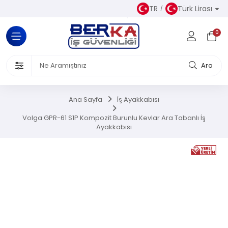
TR
Türk Lirası
Tüm Kategoriler
0
Almaz Kıyafetler
 Ürünleri
Ara
akkabısı
Ana Sayfa
İş Ayakkabısı
iseleri
Volga GPR-61 S1P Kompozit Burunlu Kevlar Ara Tabanlı İş
Ayakkabısı
el Koruyucu Donanımlar
or Ürünler
Üretim