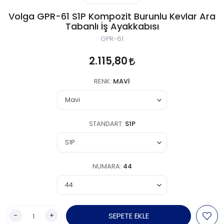
Volga GPR-61 S1P Kompozit Burunlu Kevlar Ara
Tabanlı İş Ayakkabısı
GPR-61
2.115,80
RENK:
MAVI
STANDART:
S1P
NUMARA:
44
-
+
SEPETE EKLE