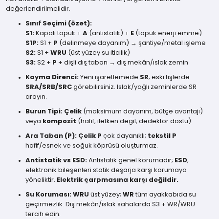
değerlendirilmelidir.
Sınıf Seçimi (özet):
S1:
Kapalı topuk +
A
(antistatik) +
E
(topuk enerji emme)
S1P:
S1 +
P
(delinmeye dayanım) → şantiye/metal işleme
S2:
S1 +
WRU
(üst yüzey su iticilik)
S3:
S2 +
P
+ dişli dış taban → dış mekân/ıslak zemin
Kayma Direnci:
Yeni işaretlemede
SR
; eski fişlerde
SRA/SRB/SRC
görebilirsiniz. Islak/yağlı zeminlerde SR
arayın.
Burun Tipi:
Çelik
(maksimum dayanım, bütçe avantajı)
veya
kompozit
(hafif, iletken değil, dedektör dostu).
Ara Taban (P):
Çelik P
çok dayanıklı;
tekstil P
hafif/esnek ve soğuk köprüsü oluşturmaz.
Antistatik vs ESD:
Antistatik genel korumadır;
ESD
,
elektronik bileşenleri statik deşarja karşı korumaya
yöneliktir.
Elektrik çarpmasına karşı değildir.
Su Koruması:
WRU
üst yüzey;
WR
tüm ayakkabıda su
geçirmezlik. Dış mekân/ıslak sahalarda S3 + WR/WRU
tercih edin.