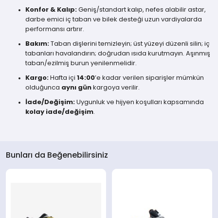
Konfor & Kalıp:
Geniş/standart kalıp, nefes alabilir astar,
darbe emici iç taban ve bilek desteği uzun vardiyalarda
performansı artırır.
Bakım:
Taban dişlerini temizleyin; üst yüzeyi düzenli silin; iç
tabanları havalandırın; doğrudan ısıda kurutmayın. Aşınmış
taban/ezilmiş burun yenilenmelidir.
Kargo:
Hafta içi
14:00
’e kadar verilen siparişler mümkün
olduğunca
aynı gün
kargoya verilir.
İade/Değişim:
Uygunluk ve hijyen koşulları kapsamında
kolay iade/değişim
.
Bunları da Beğenebilirsiniz