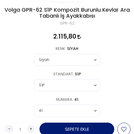
Volga GPR-62 S1P Kompozit Burunlu Kevlar Ara
Tabanlı İş Ayakkabısı
GPR-62
2.115,80
RENK:
SIYAH
STANDART:
S1P
NUMARA:
41
-
+
SEPETE EKLE