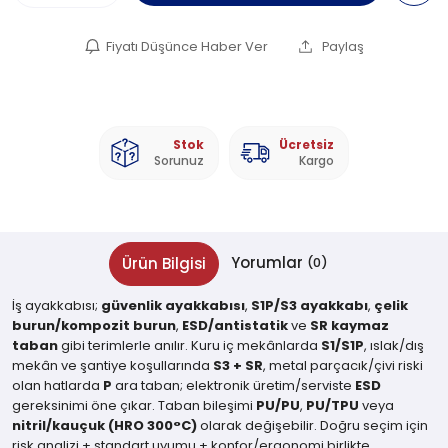
Fiyatı Düşünce Haber Ver
Paylaş
Stok
Ücretsiz
Sorunuz
Kargo
Yorumlar
Ürün Bilgisi
(0)
İş ayakkabısı;
güvenlik ayakkabısı
,
S1P/S3 ayakkabı
,
çelik
burun/kompozit burun
,
ESD/antistatik
ve
SR kaymaz
taban
gibi terimlerle anılır. Kuru iç mekânlarda
S1/S1P
, ıslak/dış
mekân ve şantiye koşullarında
S3 + SR
, metal parçacık/çivi riski
olan hatlarda
P
ara taban; elektronik üretim/serviste
ESD
gereksinimi öne çıkar. Taban bileşimi
PU/PU
,
PU/TPU
veya
nitril/kauçuk (HRO 300°C)
olarak değişebilir. Doğru seçim için
risk analizi + standart uyumu + konfor/ergonomi birlikte