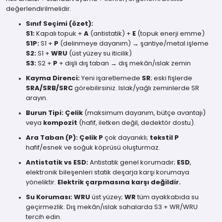
değerlendirilmelidir.
Sınıf Seçimi (özet):
S1:
Kapalı topuk +
A
(antistatik) +
E
(topuk enerji emme)
S1P:
S1 +
P
(delinmeye dayanım) → şantiye/metal işleme
S2:
S1 +
WRU
(üst yüzey su iticilik)
S3:
S2 +
P
+ dişli dış taban → dış mekân/ıslak zemin
Kayma Direnci:
Yeni işaretlemede
SR
; eski fişlerde
SRA/SRB/SRC
görebilirsiniz. Islak/yağlı zeminlerde SR
arayın.
Burun Tipi:
Çelik
(maksimum dayanım, bütçe avantajı)
veya
kompozit
(hafif, iletken değil, dedektör dostu).
Ara Taban (P):
Çelik P
çok dayanıklı;
tekstil P
hafif/esnek ve soğuk köprüsü oluşturmaz.
Antistatik vs ESD:
Antistatik genel korumadır;
ESD
,
elektronik bileşenleri statik deşarja karşı korumaya
yöneliktir.
Elektrik çarpmasına karşı değildir.
Su Koruması:
WRU
üst yüzey;
WR
tüm ayakkabıda su
geçirmezlik. Dış mekân/ıslak sahalarda S3 + WR/WRU
tercih edin.