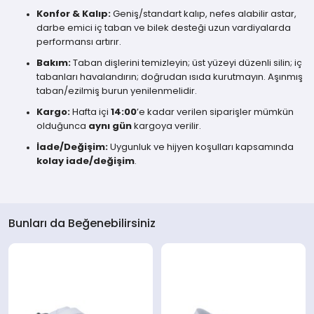
Konfor & Kalıp:
Geniş/standart kalıp, nefes alabilir astar,
darbe emici iç taban ve bilek desteği uzun vardiyalarda
performansı artırır.
Bakım:
Taban dişlerini temizleyin; üst yüzeyi düzenli silin; iç
tabanları havalandırın; doğrudan ısıda kurutmayın. Aşınmış
taban/ezilmiş burun yenilenmelidir.
Kargo:
Hafta içi
14:00
’e kadar verilen siparişler mümkün
olduğunca
aynı gün
kargoya verilir.
İade/Değişim:
Uygunluk ve hijyen koşulları kapsamında
kolay iade/değişim
.
Bunları da Beğenebilirsiniz