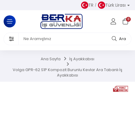
TR
Türk Lirası
Tüm Kategoriler
0
Almaz Kıyafetler
 Ürünleri
Ara
akkabısı
Ana Sayfa
İş Ayakkabısı
iseleri
Volga GPR-62 S1P Kompozit Burunlu Kevlar Ara Tabanlı İş
Ayakkabısı
el Koruyucu Donanımlar
or Ürünler
Üretim