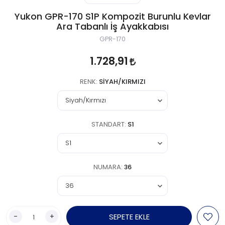
Yukon GPR-170 S1P Kompozit Burunlu Kevlar
Ara Tabanlı İş Ayakkabısı
GPR-170
1.728,91
RENK:
SIYAH/KIRMIZI
STANDART:
S1
NUMARA:
36
-
+
SEPETE EKLE