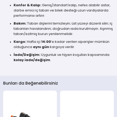
Konfor & Kalıp:
Geniş/standart kalıp, nefes alabilir astar,
darbe emici iç taban ve bilek desteği uzun vardiyalarda
performansı artırır.
Bakım:
Taban dişlerini temizleyin; üst yüzeyi düzenli silin; iç
tabanları havalandırın; doğrudan ısıda kurutmayın. Aşınmış
taban/ezilmiş burun yenilenmelidir.
Kargo:
Hafta içi
14:00
’e kadar verilen siparişler mümkün
olduğunca
aynı gün
kargoya verilir.
İade/Değişim:
Uygunluk ve hijyen koşulları kapsamında
kolay iade/değişim
.
Bunları da Beğenebilirsiniz