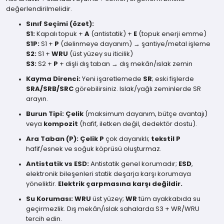
değerlendirilmelidir.
Sınıf Seçimi (özet):
S1:
Kapalı topuk +
A
(antistatik) +
E
(topuk enerji emme)
S1P:
S1 +
P
(delinmeye dayanım) → şantiye/metal işleme
S2:
S1 +
WRU
(üst yüzey su iticilik)
S3:
S2 +
P
+ dişli dış taban → dış mekân/ıslak zemin
Kayma Direnci:
Yeni işaretlemede
SR
; eski fişlerde
SRA/SRB/SRC
görebilirsiniz. Islak/yağlı zeminlerde SR
arayın.
Burun Tipi:
Çelik
(maksimum dayanım, bütçe avantajı)
veya
kompozit
(hafif, iletken değil, dedektör dostu).
Ara Taban (P):
Çelik P
çok dayanıklı;
tekstil P
hafif/esnek ve soğuk köprüsü oluşturmaz.
Antistatik vs ESD:
Antistatik genel korumadır;
ESD
,
elektronik bileşenleri statik deşarja karşı korumaya
yöneliktir.
Elektrik çarpmasına karşı değildir.
Su Koruması:
WRU
üst yüzey;
WR
tüm ayakkabıda su
geçirmezlik. Dış mekân/ıslak sahalarda S3 + WR/WRU
tercih edin.