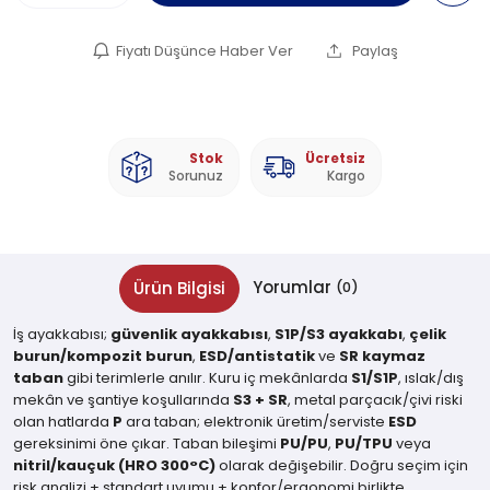
Fiyatı Düşünce Haber Ver
Paylaş
Stok
Ücretsiz
Sorunuz
Kargo
Yorumlar
Ürün Bilgisi
(0)
İş ayakkabısı;
güvenlik ayakkabısı
,
S1P/S3 ayakkabı
,
çelik
burun/kompozit burun
,
ESD/antistatik
ve
SR kaymaz
taban
gibi terimlerle anılır. Kuru iç mekânlarda
S1/S1P
, ıslak/dış
mekân ve şantiye koşullarında
S3 + SR
, metal parçacık/çivi riski
olan hatlarda
P
ara taban; elektronik üretim/serviste
ESD
gereksinimi öne çıkar. Taban bileşimi
PU/PU
,
PU/TPU
veya
nitril/kauçuk (HRO 300°C)
olarak değişebilir. Doğru seçim için
risk analizi + standart uyumu + konfor/ergonomi birlikte