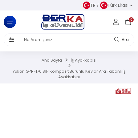
TR
Türk Lirası
Tüm Kategoriler
0
Almaz Kıyafetler
 Ürünleri
Ara
akkabısı
Ana Sayfa
İş Ayakkabısı
iseleri
Yukon GPR-170 S1P Kompozit Burunlu Kevlar Ara Tabanlı İş
Ayakkabısı
el Koruyucu Donanımlar
or Ürünler
Üretim