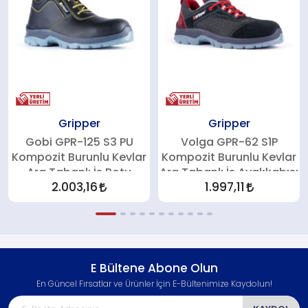
Gripper
Gripper
Gobi GPR-125 S3 PU
Volga GPR-62 S1P
Kompozit Burunlu Kevlar
Kompozit Burunlu Kevlar
Ara Tabanlı İş Botu
Ara Tabanlı İş Ayakkabısı
2.003,16
1.997,11
E Bültene Abone Olun
En Güncel Fırsatlar ve Ürünler İçin E-Bültenimize Kaydolun!