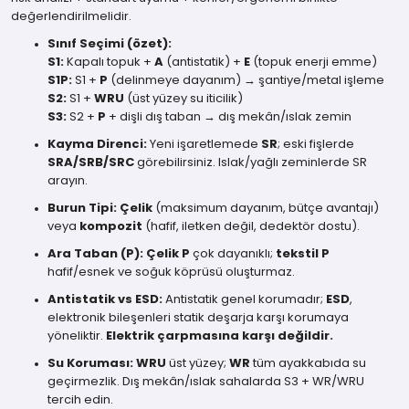
değerlendirilmelidir.
Sınıf Seçimi (özet):
S1:
Kapalı topuk +
A
(antistatik) +
E
(topuk enerji emme)
S1P:
S1 +
P
(delinmeye dayanım) → şantiye/metal işleme
S2:
S1 +
WRU
(üst yüzey su iticilik)
S3:
S2 +
P
+ dişli dış taban → dış mekân/ıslak zemin
Kayma Direnci:
Yeni işaretlemede
SR
; eski fişlerde
SRA/SRB/SRC
görebilirsiniz. Islak/yağlı zeminlerde SR
arayın.
Burun Tipi:
Çelik
(maksimum dayanım, bütçe avantajı)
veya
kompozit
(hafif, iletken değil, dedektör dostu).
Ara Taban (P):
Çelik P
çok dayanıklı;
tekstil P
hafif/esnek ve soğuk köprüsü oluşturmaz.
Antistatik vs ESD:
Antistatik genel korumadır;
ESD
,
elektronik bileşenleri statik deşarja karşı korumaya
yöneliktir.
Elektrik çarpmasına karşı değildir.
Su Koruması:
WRU
üst yüzey;
WR
tüm ayakkabıda su
geçirmezlik. Dış mekân/ıslak sahalarda S3 + WR/WRU
tercih edin.