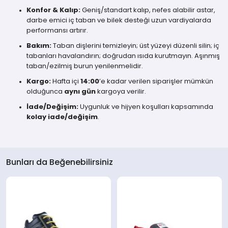
Konfor & Kalıp:
Geniş/standart kalıp, nefes alabilir astar,
darbe emici iç taban ve bilek desteği uzun vardiyalarda
performansı artırır.
Bakım:
Taban dişlerini temizleyin; üst yüzeyi düzenli silin; iç
tabanları havalandırın; doğrudan ısıda kurutmayın. Aşınmış
taban/ezilmiş burun yenilenmelidir.
Kargo:
Hafta içi
14:00
’e kadar verilen siparişler mümkün
olduğunca
aynı gün
kargoya verilir.
İade/Değişim:
Uygunluk ve hijyen koşulları kapsamında
kolay iade/değişim
.
Bunları da Beğenebilirsiniz