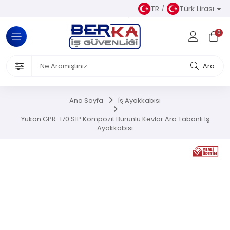
TR
Türk Lirası
Tüm Kategoriler
0
Almaz Kıyafetler
 Ürünleri
Ara
akkabısı
Ana Sayfa
İş Ayakkabısı
iseleri
Yukon GPR-170 S1P Kompozit Burunlu Kevlar Ara Tabanlı İş
Ayakkabısı
el Koruyucu Donanımlar
or Ürünler
Üretim