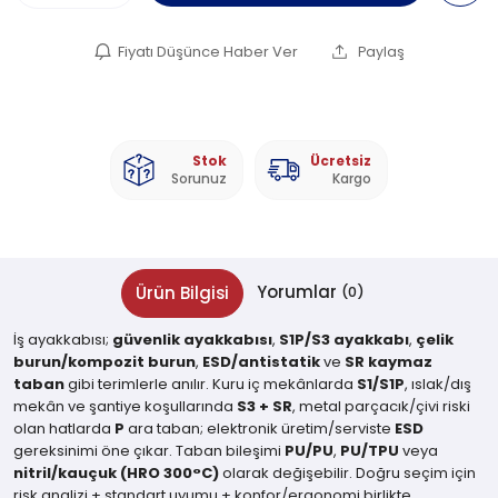
Fiyatı Düşünce Haber Ver
Paylaş
Stok
Ücretsiz
Sorunuz
Kargo
Yorumlar
Ürün Bilgisi
(0)
İş ayakkabısı;
güvenlik ayakkabısı
,
S1P/S3 ayakkabı
,
çelik
burun/kompozit burun
,
ESD/antistatik
ve
SR kaymaz
taban
gibi terimlerle anılır. Kuru iç mekânlarda
S1/S1P
, ıslak/dış
mekân ve şantiye koşullarında
S3 + SR
, metal parçacık/çivi riski
olan hatlarda
P
ara taban; elektronik üretim/serviste
ESD
gereksinimi öne çıkar. Taban bileşimi
PU/PU
,
PU/TPU
veya
nitril/kauçuk (HRO 300°C)
olarak değişebilir. Doğru seçim için
risk analizi + standart uyumu + konfor/ergonomi birlikte