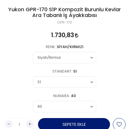
Yukon GPR-170 S1P Kompozit Burunlu Kevlar
Ara Tabanlı İş Ayakkabısı
GPR-170
1.730,83
RENK:
SIYAH/KIRMIZI
STANDART:
S1
NUMARA:
40
-
+
SEPETE EKLE