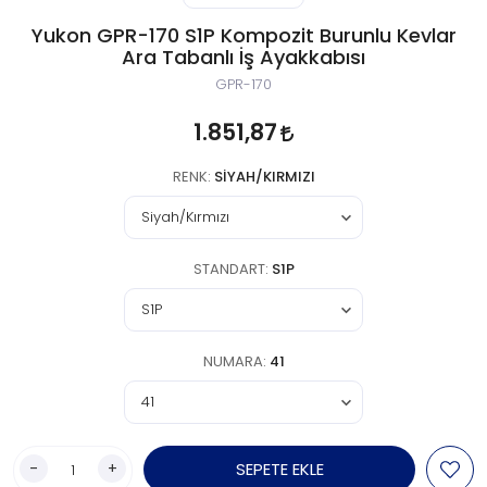
Yukon GPR-170 S1P Kompozit Burunlu Kevlar
Ara Tabanlı İş Ayakkabısı
GPR-170
1.851,87
RENK:
SIYAH/KIRMIZI
STANDART:
S1P
NUMARA:
41
-
+
SEPETE EKLE