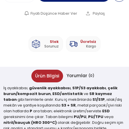
Fiyatı Düşünce Haber Ver
Paylaş
Stok
Ücretsiz
Sorunuz
Kargo
Yorumlar
Ürün Bilgisi
(0)
İş ayakkabısı;
güvenlik ayakkabısı
,
S1P/S3 ayakkabı
,
çelik
burun/kompozit burun
,
ESD/antistatik
ve
SR kaymaz
taban
gibi terimlerle anılır. Kuru iç mekânlarda
S1/S1P
, ıslak/dış
mekân ve şantiye koşullarında
S3 + SR
, metal parçacık/çivi riski
olan hatlarda
P
ara taban; elektronik üretim/serviste
ESD
gereksinimi öne çıkar. Taban bileşimi
PU/PU
,
PU/TPU
veya
nitril/kauçuk (HRO 300°C)
olarak değişebilir. Doğru seçim için
risk analizi + standart uyumu + konfor/ergonomi birlikte