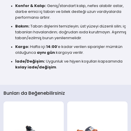
Konfor & Kalıp:
Geniş/standart kalıp, nefes alabilir astar,
darbe emici iç taban ve bilek desteği uzun vardiyalarda
performansı artırır.
Bakım:
Taban dişlerini temizleyin; üst yüzeyi düzenli silin; iç
tabanları havalandırın; doğrudan ısıda kurutmayın. Aşınmış
taban/ezilmiş burun yenilenmelidir.
Kargo:
Hafta içi
14:00
’e kadar verilen siparişler mümkün
olduğunca
aynı gün
kargoya verilir.
İade/Değişim:
Uygunluk ve hijyen koşulları kapsamında
kolay iade/değişim
.
Bunları da Beğenebilirsiniz