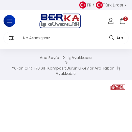
TR
Türk Lirası
Tüm Kategoriler
0
Almaz Kıyafetler
 Ürünleri
Ara
akkabısı
Ana Sayfa
İş Ayakkabısı
iseleri
Yukon GPR-170 S1P Kompozit Burunlu Kevlar Ara Tabanlı İş
Ayakkabısı
el Koruyucu Donanımlar
or Ürünler
Üretim