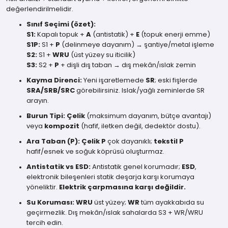
değerlendirilmelidir.
Sınıf Seçimi (özet):
S1:
Kapalı topuk +
A
(antistatik) +
E
(topuk enerji emme)
S1P:
S1 +
P
(delinmeye dayanım) → şantiye/metal işleme
S2:
S1 +
WRU
(üst yüzey su iticilik)
S3:
S2 +
P
+ dişli dış taban → dış mekân/ıslak zemin
Kayma Direnci:
Yeni işaretlemede
SR
; eski fişlerde
SRA/SRB/SRC
görebilirsiniz. Islak/yağlı zeminlerde SR
arayın.
Burun Tipi:
Çelik
(maksimum dayanım, bütçe avantajı)
veya
kompozit
(hafif, iletken değil, dedektör dostu).
Ara Taban (P):
Çelik P
çok dayanıklı;
tekstil P
hafif/esnek ve soğuk köprüsü oluşturmaz.
Antistatik vs ESD:
Antistatik genel korumadır;
ESD
,
elektronik bileşenleri statik deşarja karşı korumaya
yöneliktir.
Elektrik çarpmasına karşı değildir.
Su Koruması:
WRU
üst yüzey;
WR
tüm ayakkabıda su
geçirmezlik. Dış mekân/ıslak sahalarda S3 + WR/WRU
tercih edin.