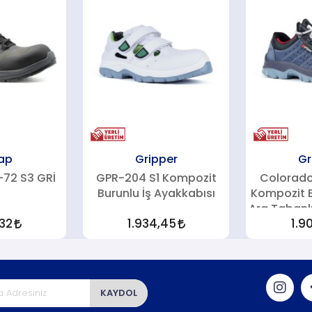
ap
Gripper
Gr
72 S3 GRİ
GPR-204 S1 Kompozit
Colorado
Burunlu İş Ayakkabısı
Kompozit B
Ara Tabanlı
,32
1.934,45
1.9
KAYDOL