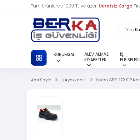
Tüm Ürünlerde 1000 TL ve üzeri
Ücretsiz Kargo
Fır
ALEV ALMAZ
İŞ
KURUMSAL
TÜM KATEGORILER
KIYAFETLER
ELBİSELERİ
Ana Sayfa
İş Ayakkabısı
Yukon GPR-172 S1P Kom