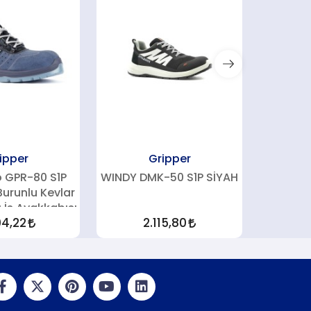
ipper
Gripper
 GPR-80 S1P
WINDY DMK-50 S1P SİYAH
Yukon
urunlu Kevlar
Kompozi
 İş Ayakkabısı
Ara Taba
04,22
2.115,80
1