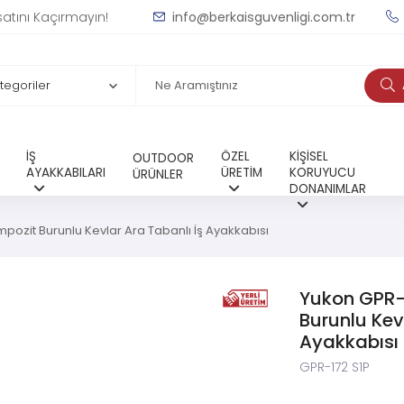
satını Kaçırmayın!
info@berkaisguvenligi.com.tr
İŞ
ÖZEL
KİŞİSEL
OUTDOOR
AYAKKABILARI
ÜRETİM
KORUYUCU
ÜRÜNLER
DONANIMLAR
pozit Burunlu Kevlar Ara Tabanlı İş Ayakkabısı
Yukon GPR-
Burunlu Kev
Ayakkabısı
GPR-172 S1P