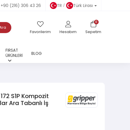
+90 (216) 306 43 26
TR
Türk Lirası
0
Ara
Favorilerim
Hesabım
Sepetim
FIRSAT
BLOG
ÜRÜNLERİ
172 S1P Kompozit
lar Ara Tabanlı İş