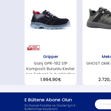
Gripper
Mek
Ganj GPR-192 S1P
GHOST DMK-
Kompozit Burunlu Kevlar
Ara Tabanlı İş Ayakkabısı
1.994,90
2.720
E Bültene Abone Olun
En Güncel Fırsatlar ve Ürünler İçin E-
Bültenimize Kaydolun!