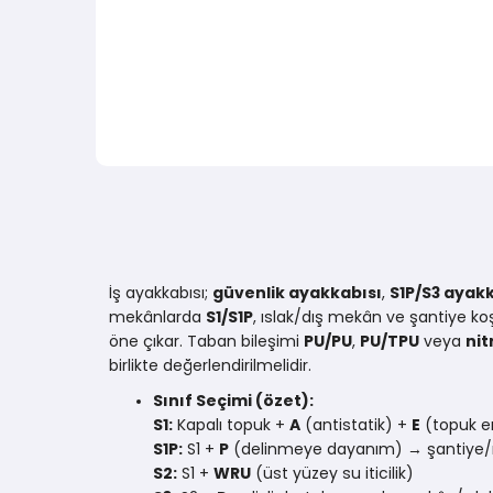
İş ayakkabısı;
güvenlik ayakkabısı
,
S1P/S3 ayak
mekânlarda
S1/S1P
, ıslak/dış mekân ve şantiye ko
öne çıkar. Taban bileşimi
PU/PU
,
PU/TPU
veya
nit
birlikte değerlendirilmelidir.
Sınıf Seçimi (özet):
S1:
Kapalı topuk +
A
(antistatik) +
E
(topuk e
S1P:
S1 +
P
(delinmeye dayanım) → şantiye/
S2:
S1 +
WRU
(üst yüzey su iticilik)