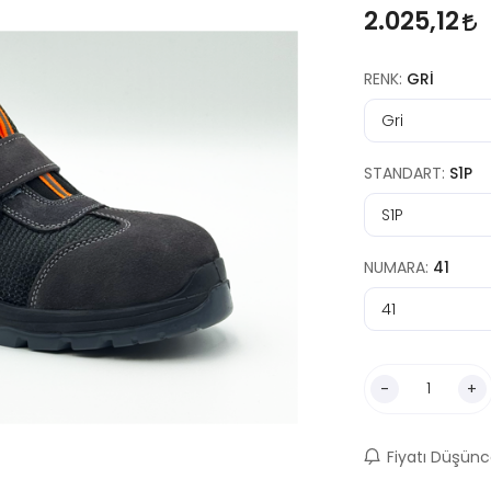
2.025,12
RENK:
GRI
STANDART:
S1P
NUMARA:
41
-
+
Fiyatı Düşünc