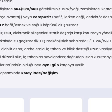
ak zemin
 fişlerde
SRA/SRB/SRC
görebilirsiniz. Islak/yağlı zeminlerde SR ara
çe avantajı) veya
kompozit
(hafif, iletken değil, dedektör dost
l P
hafif/esnek ve soğuk köprüsü oluşturmaz.
ır;
ESD
, elektronik bileşenleri statik deşarja karşı korumaya yöneli
abıda su geçirmezlik. Dış mekân/ıslak sahalarda S3 + WR/WRU t
alabilir astar, darbe emici iç taban ve bilek desteği uzun vardiya
i düzenli silin; iç tabanları havalandırın; doğrudan ısıda kurutma
arişler mümkün olduğunca
aynı gün
kargoya verilir.
ı kapsamında
kolay iade/değişim
.