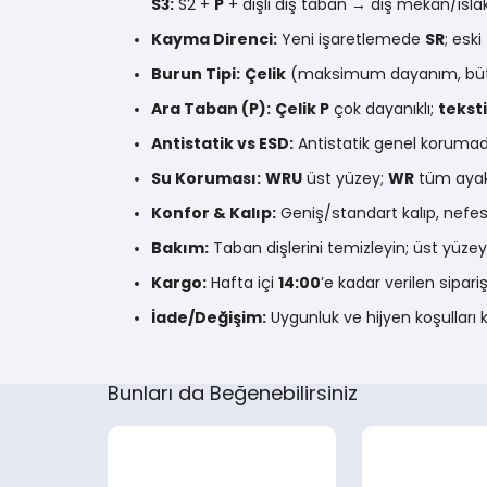
S3:
S2 +
P
+ dişli dış taban → dış mekân/ısl
Kayma Direnci:
Yeni işaretlemede
SR
; eski
Burun Tipi:
Çelik
(maksimum dayanım, büt
Ara Taban (P):
Çelik P
çok dayanıklı;
teksti
Antistatik vs ESD:
Antistatik genel korumad
Su Koruması:
WRU
üst yüzey;
WR
tüm ayakk
Konfor & Kalıp:
Geniş/standart kalıp, nefes 
Bakım:
Taban dişlerini temizleyin; üst yüzey
Kargo:
Hafta içi
14:00
’e kadar verilen sip
İade/Değişim:
Uygunluk ve hijyen koşullar
Bunları da Beğenebilirsiniz