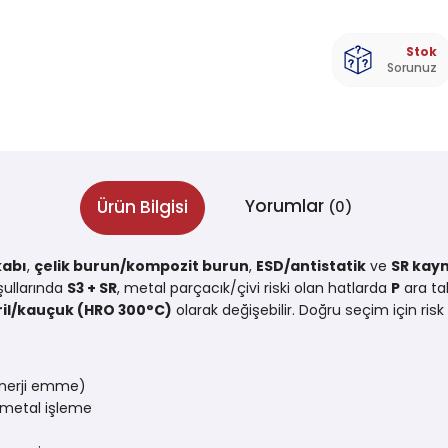
Stok
Sorunuz
Yorumlar
Ürün Bilgisi
(0)
kabı
,
çelik burun/kompozit burun
,
ESD/antistatik
ve
SR kay
şullarında
S3 + SR
, metal parçacık/çivi riski olan hatlarda
P
ara ta
ril/kauçuk (HRO 300°C)
olarak değişebilir. Doğru seçim için ri
nerji emme)
metal işleme