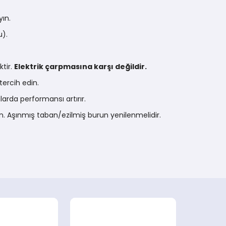
yın.
u).
ktir.
Elektrik çarpmasına karşı değildir.
ercih edin.
larda performansı artırır.
yın. Aşınmış taban/ezilmiş burun yenilenmelidir.