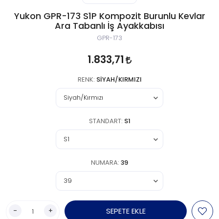
Yukon GPR-173 S1P Kompozit Burunlu Kevlar
Ara Tabanlı İş Ayakkabısı
GPR-173
1.833,71
RENK:
SIYAH/KIRMIZI
STANDART:
S1
NUMARA:
39
-
+
SEPETE EKLE