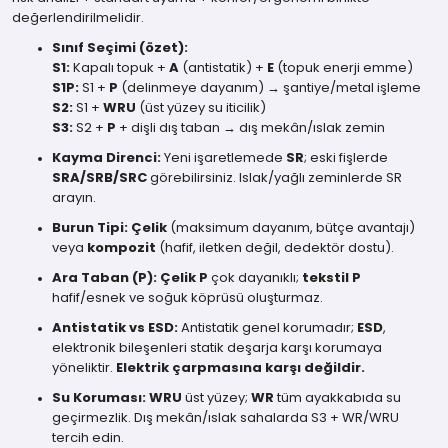
değerlendirilmelidir.
Sınıf Seçimi (özet):
S1:
Kapalı topuk +
A
(antistatik) +
E
(topuk enerji emme)
S1P:
S1 +
P
(delinmeye dayanım) → şantiye/metal işleme
S2:
S1 +
WRU
(üst yüzey su iticilik)
S3:
S2 +
P
+ dişli dış taban → dış mekân/ıslak zemin
Kayma Direnci:
Yeni işaretlemede
SR
; eski fişlerde
SRA/SRB/SRC
görebilirsiniz. Islak/yağlı zeminlerde SR
arayın.
Burun Tipi:
Çelik
(maksimum dayanım, bütçe avantajı)
veya
kompozit
(hafif, iletken değil, dedektör dostu).
Ara Taban (P):
Çelik P
çok dayanıklı;
tekstil P
hafif/esnek ve soğuk köprüsü oluşturmaz.
Antistatik vs ESD:
Antistatik genel korumadır;
ESD
,
elektronik bileşenleri statik deşarja karşı korumaya
yöneliktir.
Elektrik çarpmasına karşı değildir.
Su Koruması:
WRU
üst yüzey;
WR
tüm ayakkabıda su
geçirmezlik. Dış mekân/ıslak sahalarda S3 + WR/WRU
tercih edin.