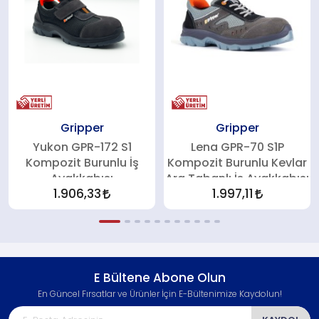
Gripper
Gripper
Yukon GPR-172 S1
Lena GPR-70 S1P
Kompozit Burunlu İş
Kompozit Burunlu Kevlar
Ayakkabısı
Ara Tabanlı İş Ayakkabısı
1.906,33
1.997,11
E Bültene Abone Olun
En Güncel Fırsatlar ve Ürünler İçin E-Bültenimize Kaydolun!