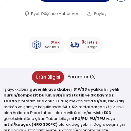
Fiyatı Düşünce Haber Ver
Paylaş
Stok
Ücretsiz
Sorunuz
Kargo
Yorumlar
Ürün Bilgisi
(0)
İş ayakkabısı;
güvenlik ayakkabısı
,
S1P/S3 ayakkabı
,
çelik
burun/kompozit burun
,
ESD/antistatik
ve
SR kaymaz
taban
gibi terimlerle anılır. Kuru iç mekânlarda
S1/S1P
, ıslak/dış
mekân ve şantiye koşullarında
S3 + SR
, metal parçacık/çivi riski
olan hatlarda
P
ara taban; elektronik üretim/serviste
ESD
gereksinimi öne çıkar. Taban bileşimi
PU/PU
,
PU/TPU
veya
nitril/kauçuk (HRO 300°C)
olarak değişebilir. Doğru seçim için
risk analizi + standart uyumu + konfor/ergonomi birlikte