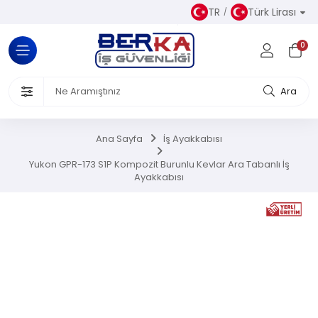
TR
Türk Lirası
Tüm Kategoriler
0
Almaz Kıyafetler
 Ürünleri
Ara
akkabısı
Ana Sayfa
İş Ayakkabısı
iseleri
Yukon GPR-173 S1P Kompozit Burunlu Kevlar Ara Tabanlı İş
Ayakkabısı
el Koruyucu Donanımlar
or Ürünler
Üretim