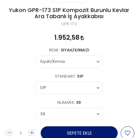
Yukon GPR-173 S1P Kompozit Burunlu Kevlar
Ara Tabanlı İş Ayakkabısı
GPR-173
1.952,58
RENK:
SIYAH/KIRMIZI
STANDART:
S1P
NUMARA:
39
-
+
SEPETE EKLE