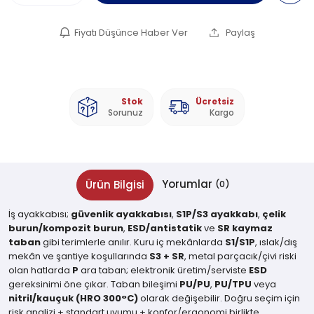
Fiyatı Düşünce Haber Ver
Paylaş
Stok
Ücretsiz
Sorunuz
Kargo
Yorumlar
Ürün Bilgisi
(0)
İş ayakkabısı;
güvenlik ayakkabısı
,
S1P/S3 ayakkabı
,
çelik
burun/kompozit burun
,
ESD/antistatik
ve
SR kaymaz
taban
gibi terimlerle anılır. Kuru iç mekânlarda
S1/S1P
, ıslak/dış
mekân ve şantiye koşullarında
S3 + SR
, metal parçacık/çivi riski
olan hatlarda
P
ara taban; elektronik üretim/serviste
ESD
gereksinimi öne çıkar. Taban bileşimi
PU/PU
,
PU/TPU
veya
nitril/kauçuk (HRO 300°C)
olarak değişebilir. Doğru seçim için
risk analizi + standart uyumu + konfor/ergonomi birlikte