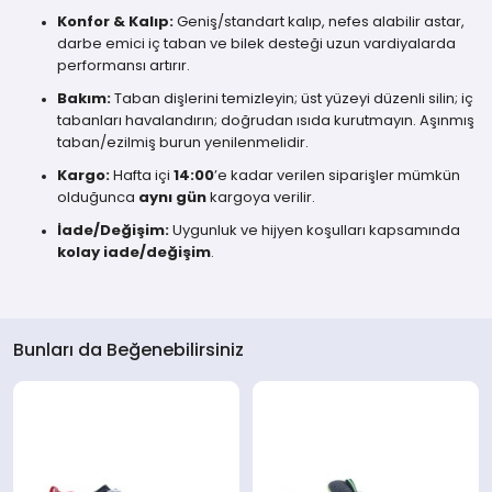
Konfor & Kalıp:
Geniş/standart kalıp, nefes alabilir astar,
darbe emici iç taban ve bilek desteği uzun vardiyalarda
performansı artırır.
Bakım:
Taban dişlerini temizleyin; üst yüzeyi düzenli silin; iç
tabanları havalandırın; doğrudan ısıda kurutmayın. Aşınmış
taban/ezilmiş burun yenilenmelidir.
Kargo:
Hafta içi
14:00
’e kadar verilen siparişler mümkün
olduğunca
aynı gün
kargoya verilir.
İade/Değişim:
Uygunluk ve hijyen koşulları kapsamında
kolay iade/değişim
.
Bunları da Beğenebilirsiniz