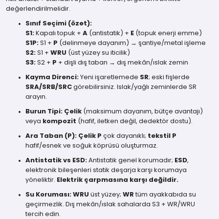
değerlendirilmelidir.
Sınıf Seçimi (özet):
S1:
Kapalı topuk +
A
(antistatik) +
E
(topuk enerji emme)
S1P:
S1 +
P
(delinmeye dayanım) → şantiye/metal işleme
S2:
S1 +
WRU
(üst yüzey su iticilik)
S3:
S2 +
P
+ dişli dış taban → dış mekân/ıslak zemin
Kayma Direnci:
Yeni işaretlemede
SR
; eski fişlerde
SRA/SRB/SRC
görebilirsiniz. Islak/yağlı zeminlerde SR
arayın.
Burun Tipi:
Çelik
(maksimum dayanım, bütçe avantajı)
veya
kompozit
(hafif, iletken değil, dedektör dostu).
Ara Taban (P):
Çelik P
çok dayanıklı;
tekstil P
hafif/esnek ve soğuk köprüsü oluşturmaz.
Antistatik vs ESD:
Antistatik genel korumadır;
ESD
,
elektronik bileşenleri statik deşarja karşı korumaya
yöneliktir.
Elektrik çarpmasına karşı değildir.
Su Koruması:
WRU
üst yüzey;
WR
tüm ayakkabıda su
geçirmezlik. Dış mekân/ıslak sahalarda S3 + WR/WRU
tercih edin.