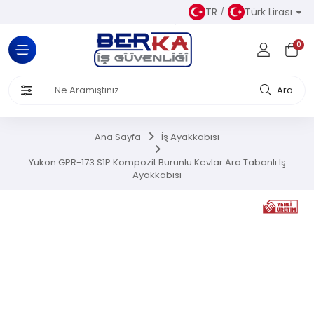
TR
Türk Lirası
Tüm Kategoriler
0
Almaz Kıyafetler
 Ürünleri
Ara
akkabısı
Ana Sayfa
İş Ayakkabısı
iseleri
Yukon GPR-173 S1P Kompozit Burunlu Kevlar Ara Tabanlı İş
Ayakkabısı
el Koruyucu Donanımlar
or Ürünler
Üretim