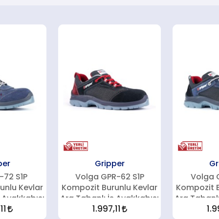
per
Gripper
Gr
-72 S1P
Volga GPR-62 S1P
Volga 
unlu Kevlar
Kompozit Burunlu Kevlar
Kompozit B
ş Ayakkabısı
Ara Tabanlı İş Ayakkabısı
Ara Tabanlı
11
1.997,11
1.9