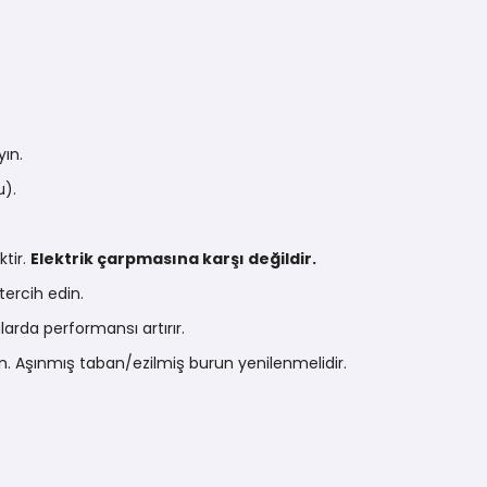
yın.
u).
ktir.
Elektrik çarpmasına karşı değildir.
ercih edin.
larda performansı artırır.
yın. Aşınmış taban/ezilmiş burun yenilenmelidir.