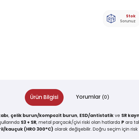
Stok
Sorunuz
Yorumlar
Ürün Bilgisi
(0)
kabı
,
çelik burun/kompozit burun
,
ESD/antistatik
ve
SR kay
şullarında
S3 + SR
, metal parçacık/çivi riski olan hatlarda
P
ara ta
ril/kauçuk (HRO 300°C)
olarak değişebilir. Doğru seçim için ri