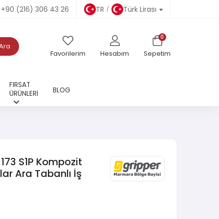
+90 (216) 306 43 26
TR
Türk Lirası
0
Ara
Favorilerim
Hesabım
Sepetim
FIRSAT
BLOG
ÜRÜNLERİ
173 S1P Kompozit
lar Ara Tabanlı İş