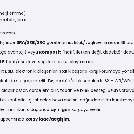
nerji emme)
metal işleme
ak zemin
 fişlerde
SRA/SRB/SRC
görebilirsiniz. Islak/yağlı zeminlerde SR ara
çe avantajı) veya
kompozit
(hafif, iletken değil, dedektör dost
l P
hafif/esnek ve soğuk köprüsü oluşturmaz.
ır;
ESD
, elektronik bileşenleri statik deşarja karşı korumaya yöneli
abıda su geçirmezlik. Dış mekân/ıslak sahalarda S3 + WR/WRU t
alabilir astar, darbe emici iç taban ve bilek desteği uzun vardiya
i düzenli silin; iç tabanları havalandırın; doğrudan ısıda kurutma
arişler mümkün olduğunca
aynı gün
kargoya verilir.
ı kapsamında
kolay iade/değişim
.