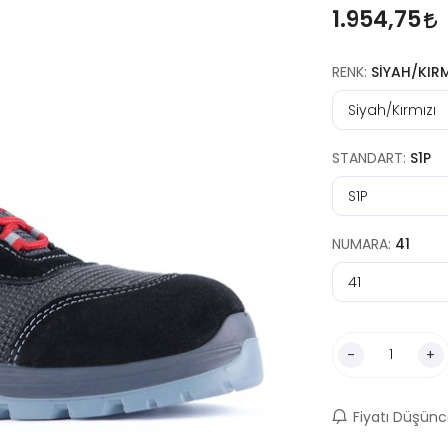
1.954,75
RENK:
SIYAH/KIRM
STANDART:
S1P
NUMARA:
41
-
+
Fiyatı Düşünc