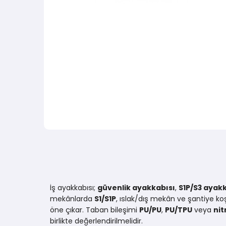
İş ayakkabısı;
güvenlik ayakkabısı
,
S1P/S3 ayak
mekânlarda
S1/S1P
, ıslak/dış mekân ve şantiye ko
öne çıkar. Taban bileşimi
PU/PU
,
PU/TPU
veya
nit
birlikte değerlendirilmelidir.