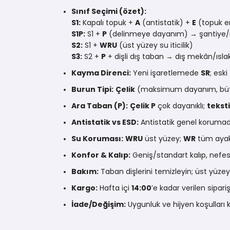
Sınıf Seçimi (özet):
S1:
Kapalı topuk +
A
(antistatik) +
E
(topuk e
S1P:
S1 +
P
(delinmeye dayanım) → şantiye/
S2:
S1 +
WRU
(üst yüzey su iticilik)
S3:
S2 +
P
+ dişli dış taban → dış mekân/ısl
Kayma Direnci:
Yeni işaretlemede
SR
; eski
Burun Tipi:
Çelik
(maksimum dayanım, büt
Ara Taban (P):
Çelik P
çok dayanıklı;
teksti
Antistatik vs ESD:
Antistatik genel korumad
Su Koruması:
WRU
üst yüzey;
WR
tüm ayakk
Konfor & Kalıp:
Geniş/standart kalıp, nefes 
Bakım:
Taban dişlerini temizleyin; üst yüzey
Kargo:
Hafta içi
14:00
’e kadar verilen sip
İade/Değişim:
Uygunluk ve hijyen koşullar