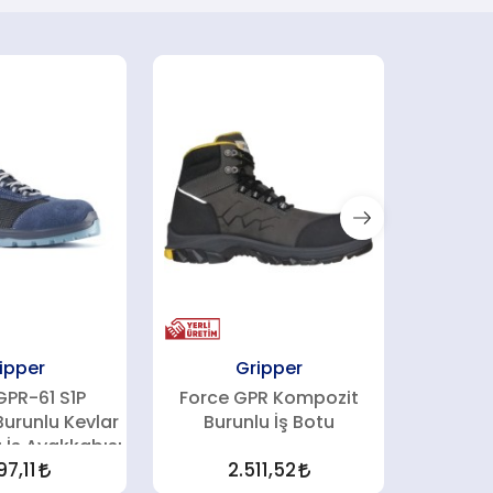
ipper
Gripper
GPR-61 S1P
Force GPR Kompozit
Yukon
urunlu Kevlar
Burunlu İş Botu
Kompozi
 İş Ayakkabısı
Ara Taba
97,11
2.511,52