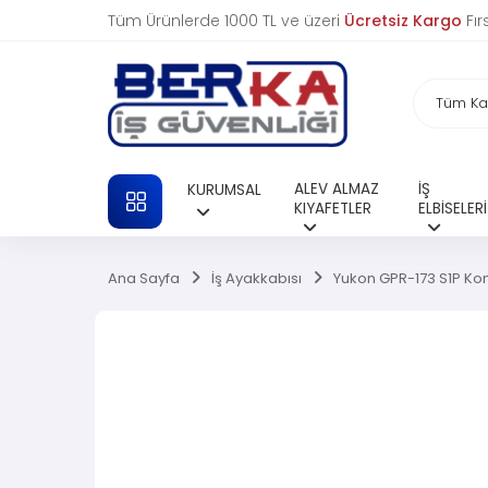
Tüm Ürünlerde 1000 TL ve üzeri
Ücretsiz Kargo
Fır
ALEV ALMAZ
İŞ
KURUMSAL
TÜM KATEGORILER
KIYAFETLER
ELBİSELERİ
Ana Sayfa
İş Ayakkabısı
Yukon GPR-173 S1P Kom