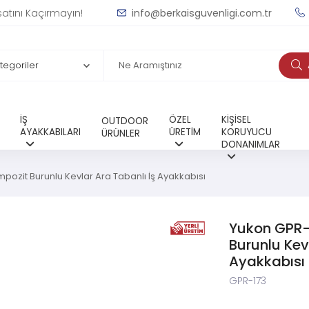
satını Kaçırmayın!
info@berkaisguvenligi.com.tr
İŞ
ÖZEL
KİŞİSEL
OUTDOOR
AYAKKABILARI
ÜRETİM
KORUYUCU
ÜRÜNLER
DONANIMLAR
pozit Burunlu Kevlar Ara Tabanlı İş Ayakkabısı
Yukon GPR-
Burunlu Kev
Ayakkabısı
GPR-173