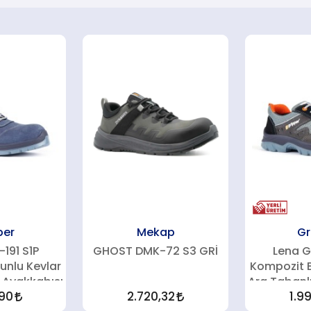
per
Mekap
Gr
191 S1P
GHOST DMK-72 S3 GRİ
Lena G
unlu Kevlar
Kompozit B
ş Ayakkabısı
Ara Tabanlı
,90
2.720,32
1.9