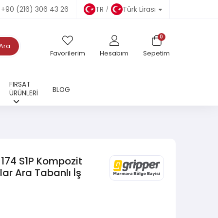
+90 (216) 306 43 26
TR
Türk Lirası
0
Ara
Favorilerim
Hesabım
Sepetim
FIRSAT
BLOG
ÜRÜNLERİ
174 S1P Kompozit
lar Ara Tabanlı İş