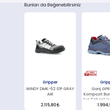
Bunları da Beğenebilirsiniz
Gripper
Grip
WINDY DMK-52 S1P GRAY
Ganj GPR-
AIR
Kompozit Bur
Ara Tabanlı İ
2.115,80
1.994