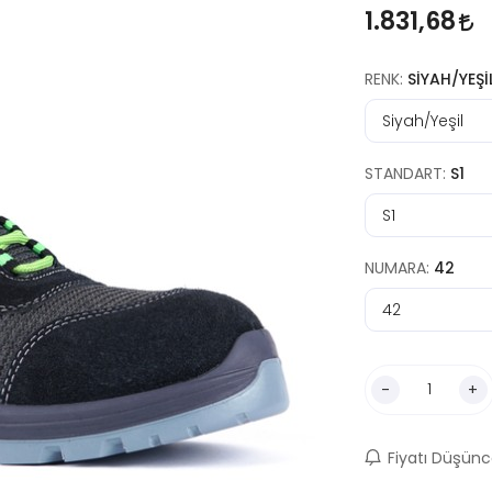
1.831,68
RENK:
SIYAH/YEŞI
STANDART:
S1
NUMARA:
42
-
+
Fiyatı Düşünc