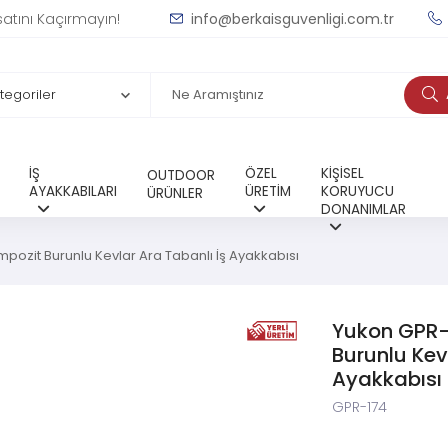
satını Kaçırmayın!
info@berkaisguvenligi.com.tr
İŞ
ÖZEL
KİŞİSEL
OUTDOOR
AYAKKABILARI
ÜRETİM
KORUYUCU
ÜRÜNLER
DONANIMLAR
pozit Burunlu Kevlar Ara Tabanlı İş Ayakkabısı
Yukon GPR-
Burunlu Kev
Ayakkabısı
GPR-174