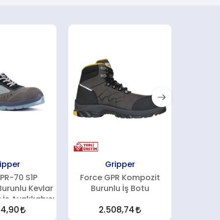
ipper
Gripper
PR-70 S1P
Force GPR Kompozit
GPR-20
urunlu Kevlar
Burunlu İş Botu
Burunl
 İş Ayakkabısı
94,90
2.508,74
1