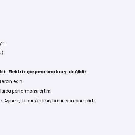
yın.
u).
ktir.
Elektrik çarpmasına karşı değildir.
ercih edin.
larda performansı artırır.
yın. Aşınmış taban/ezilmiş burun yenilenmelidir.