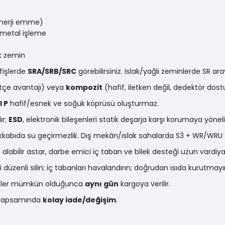
nerji emme)
metal işleme
ak zemin
 fişlerde
SRA/SRB/SRC
görebilirsiniz. Islak/yağlı zeminlerde SR ara
çe avantajı) veya
kompozit
(hafif, iletken değil, dedektör dost
l P
hafif/esnek ve soğuk köprüsü oluşturmaz.
ır;
ESD
, elektronik bileşenleri statik deşarja karşı korumaya yöneli
abıda su geçirmezlik. Dış mekân/ıslak sahalarda S3 + WR/WRU t
alabilir astar, darbe emici iç taban ve bilek desteği uzun vardiya
i düzenli silin; iç tabanları havalandırın; doğrudan ısıda kurutma
arişler mümkün olduğunca
aynı gün
kargoya verilir.
ı kapsamında
kolay iade/değişim
.