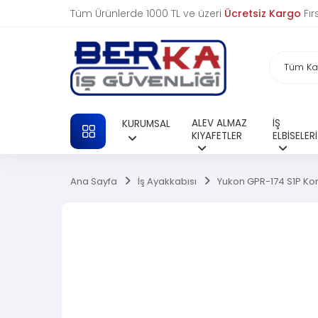
Tüm Ürünlerde 1000 TL ve üzeri
Ücretsiz Kargo
Fır
ALEV ALMAZ
İŞ
KURUMSAL
TÜM KATEGORILER
KIYAFETLER
ELBİSELERİ
Ana Sayfa
İş Ayakkabısı
Yukon GPR-174 S1P Kom