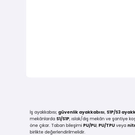
İş ayakkabısı;
güvenlik ayakkabısı
,
S1P/S3 ayak
mekânlarda
S1/S1P
, ıslak/dış mekân ve şantiye ko
öne çıkar. Taban bileşimi
PU/PU
,
PU/TPU
veya
nit
birlikte değerlendirilmelidir.