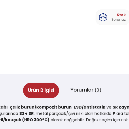
Stok
Sorunuz
Yorumlar
Ürün Bilgisi
(0)
kabı
,
çelik burun/kompozit burun
,
ESD/antistatik
ve
SR kay
şullarında
S3 + SR
, metal parçacık/çivi riski olan hatlarda
P
ara ta
ril/kauçuk (HRO 300°C)
olarak değişebilir. Doğru seçim için ri