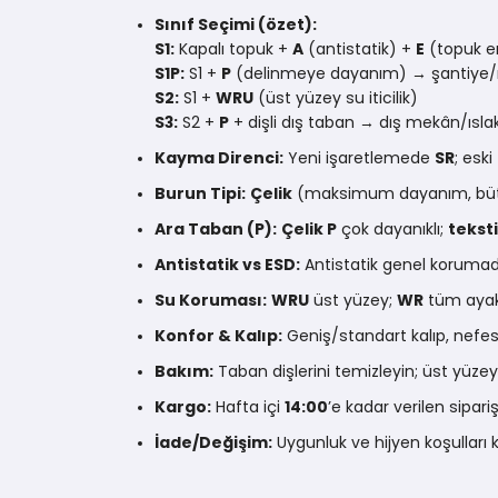
Sınıf Seçimi (özet):
S1:
Kapalı topuk +
A
(antistatik) +
E
(topuk e
S1P:
S1 +
P
(delinmeye dayanım) → şantiye/
S2:
S1 +
WRU
(üst yüzey su iticilik)
S3:
S2 +
P
+ dişli dış taban → dış mekân/ısl
Kayma Direnci:
Yeni işaretlemede
SR
; eski
Burun Tipi:
Çelik
(maksimum dayanım, büt
Ara Taban (P):
Çelik P
çok dayanıklı;
teksti
Antistatik vs ESD:
Antistatik genel korumad
Su Koruması:
WRU
üst yüzey;
WR
tüm ayakk
Konfor & Kalıp:
Geniş/standart kalıp, nefes 
Bakım:
Taban dişlerini temizleyin; üst yüzey
Kargo:
Hafta içi
14:00
’e kadar verilen sip
İade/Değişim:
Uygunluk ve hijyen koşullar