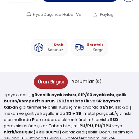
Fiyatı Düşünce Haber Ver
Paylaş
Stok
Ücretsiz
Sorunuz
Kargo
Yorumlar
Ürün Bilgisi
(0)
İş ayakkabısı;
güvenlik ayakkabısı
,
S1P/S3 ayakkabı
,
çelik
burun/kompozit burun
,
ESD/antistatik
ve
SR kaymaz
taban
gibi terimlerle anılır. Kuru iç mekânlarda
S1/S1P
, ıslak/dış
mekân ve şantiye koşullarında
S3 + SR
, metal parçacık/çivi riski
olan hatlarda
P
ara taban; elektronik üretim/serviste
ESD
gereksinimi öne çıkar. Taban bileşimi
PU/PU
,
PU/TPU
veya
nitril/kauçuk (HRO 300°C)
olarak değişebilir. Doğru seçim için
risk analizi + standart uyumu + konfor/ergonomi birlikte