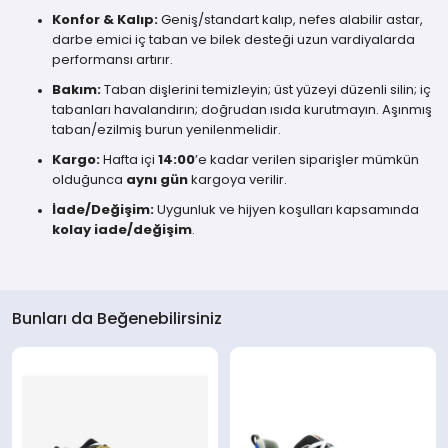
Konfor & Kalıp:
Geniş/standart kalıp, nefes alabilir astar,
darbe emici iç taban ve bilek desteği uzun vardiyalarda
performansı artırır.
Bakım:
Taban dişlerini temizleyin; üst yüzeyi düzenli silin; iç
tabanları havalandırın; doğrudan ısıda kurutmayın. Aşınmış
taban/ezilmiş burun yenilenmelidir.
Kargo:
Hafta içi
14:00
’e kadar verilen siparişler mümkün
olduğunca
aynı gün
kargoya verilir.
İade/Değişim:
Uygunluk ve hijyen koşulları kapsamında
kolay iade/değişim
.
Bunları da Beğenebilirsiniz