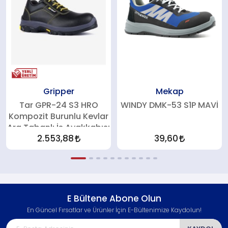
Gripper
Mekap
Tar GPR-24 S3 HRO
WINDY DMK-53 S1P MAVİ
Kompozit Burunlu Kevlar
Ara Tabanlı İş Ayakkabısı
2.553,88
39,60
E Bültene Abone Olun
En Güncel Fırsatlar ve Ürünler İçin E-Bültenimize Kaydolun!