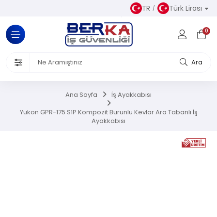
TR
Türk Lirası
Tüm Kategoriler
0
Almaz Kıyafetler
 Ürünleri
Ara
akkabısı
Ana Sayfa
İş Ayakkabısı
iseleri
Yukon GPR-175 S1P Kompozit Burunlu Kevlar Ara Tabanlı İş
Ayakkabısı
el Koruyucu Donanımlar
or Ürünler
Üretim