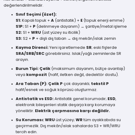
değerlendirilmelidir.
Sınıf Seçimi (özet):
S1:
Kapalı topuk +
A
(antistatik) +
E
(topuk enerji emme)
S1P:
S1 +
P
(delinmeye dayanım) → şantiye/metal işleme
S2:
S1 +
WRU
(üst yüzey su iticilik)
S3:
S2 +
P
+ dişli dış taban → dış mekân/ıslak zemin
Kayma Direnci:
Yeni işaretlemede
SR
; eski fişlerde
SRA/SRB/SRC
görebilirsiniz. Islak/yağlı zeminlerde SR
arayın.
Burun Tipi:
Çelik
(maksimum dayanım, bütçe avantajı)
veya
kompozit
(hafif, iletken değil, dedektör dostu).
Ara Taban (P):
Çelik P
çok dayanıklı;
tekstil P
hafif/esnek ve soğuk köprüsü oluşturmaz.
Antistatik vs ESD:
Antistatik genel korumadır;
ESD
,
elektronik bileşenleri statik deşarja karşı korumaya
yöneliktir.
Elektrik çarpmasına karşı değildir.
Su Koruması:
WRU
üst yüzey;
WR
tüm ayakkabıda su
geçirmezlik. Dış mekân/ıslak sahalarda S3 + WR/WRU
tercih edin.