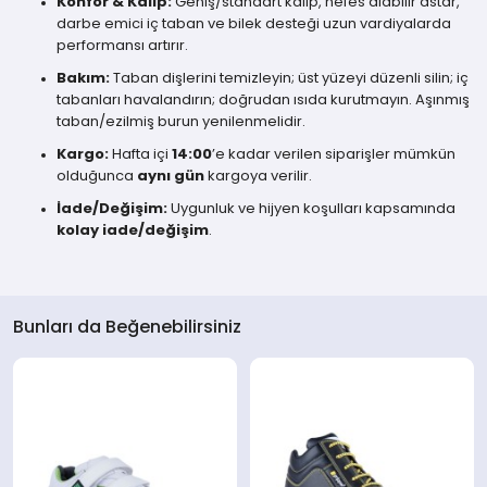
Konfor & Kalıp:
Geniş/standart kalıp, nefes alabilir astar,
darbe emici iç taban ve bilek desteği uzun vardiyalarda
performansı artırır.
Bakım:
Taban dişlerini temizleyin; üst yüzeyi düzenli silin; iç
tabanları havalandırın; doğrudan ısıda kurutmayın. Aşınmış
taban/ezilmiş burun yenilenmelidir.
Kargo:
Hafta içi
14:00
’e kadar verilen siparişler mümkün
olduğunca
aynı gün
kargoya verilir.
İade/Değişim:
Uygunluk ve hijyen koşulları kapsamında
kolay iade/değişim
.
Bunları da Beğenebilirsiniz