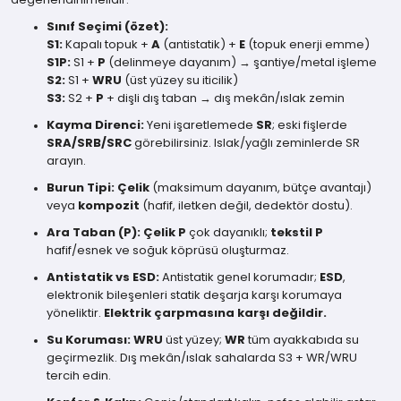
Sınıf Seçimi (özet):
S1:
Kapalı topuk +
A
(antistatik) +
E
(topuk enerji emme)
S1P:
S1 +
P
(delinmeye dayanım) → şantiye/metal işleme
S2:
S1 +
WRU
(üst yüzey su iticilik)
S3:
S2 +
P
+ dişli dış taban → dış mekân/ıslak zemin
Kayma Direnci:
Yeni işaretlemede
SR
; eski fişlerde
SRA/SRB/SRC
görebilirsiniz. Islak/yağlı zeminlerde SR
arayın.
Burun Tipi:
Çelik
(maksimum dayanım, bütçe avantajı)
veya
kompozit
(hafif, iletken değil, dedektör dostu).
Ara Taban (P):
Çelik P
çok dayanıklı;
tekstil P
hafif/esnek ve soğuk köprüsü oluşturmaz.
Antistatik vs ESD:
Antistatik genel korumadır;
ESD
,
elektronik bileşenleri statik deşarja karşı korumaya
yöneliktir.
Elektrik çarpmasına karşı değildir.
Su Koruması:
WRU
üst yüzey;
WR
tüm ayakkabıda su
geçirmezlik. Dış mekân/ıslak sahalarda S3 + WR/WRU
tercih edin.