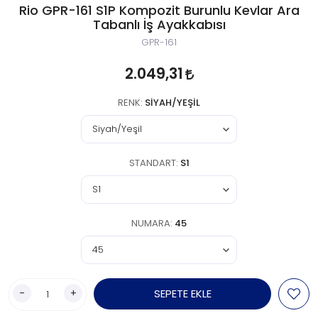
Rio GPR-161 S1P Kompozit Burunlu Kevlar Ara
Tabanlı İş Ayakkabısı
GPR-161
2.049,31
RENK:
SIYAH/YEŞIL
STANDART:
S1
NUMARA:
45
-
+
SEPETE EKLE