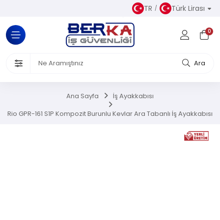
TR
Türk Lirası
Tüm Kategoriler
0
Almaz Kıyafetler
 Ürünleri
Ara
akkabısı
Ana Sayfa
İş Ayakkabısı
iseleri
Rio GPR-161 S1P Kompozit Burunlu Kevlar Ara Tabanlı İş Ayakkabısı
el Koruyucu Donanımlar
or Ürünler
Üretim