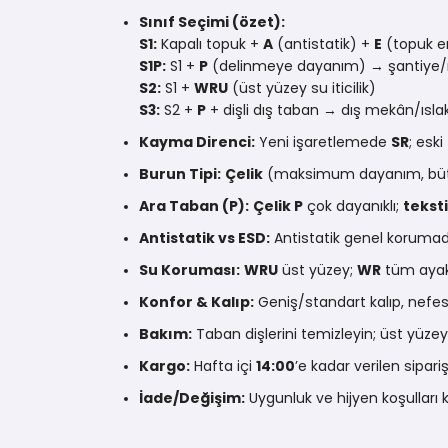
Sınıf Seçimi (özet):
S1:
Kapalı topuk +
A
(antistatik) +
E
(topuk e
S1P:
S1 +
P
(delinmeye dayanım) → şantiye/
S2:
S1 +
WRU
(üst yüzey su iticilik)
S3:
S2 +
P
+ dişli dış taban → dış mekân/ısl
Kayma Direnci:
Yeni işaretlemede
SR
; eski
Burun Tipi:
Çelik
(maksimum dayanım, büt
Ara Taban (P):
Çelik P
çok dayanıklı;
teksti
Antistatik vs ESD:
Antistatik genel korumad
Su Koruması:
WRU
üst yüzey;
WR
tüm ayakk
Konfor & Kalıp:
Geniş/standart kalıp, nefes 
Bakım:
Taban dişlerini temizleyin; üst yüzey
Kargo:
Hafta içi
14:00
’e kadar verilen sip
İade/Değişim:
Uygunluk ve hijyen koşullar