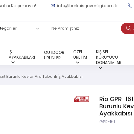
satını Kaçırmayın!
info@berkaisguvenligi.com.tr
İŞ
ÖZEL
KİŞİSEL
OUTDOOR
AYAKKABILARI
ÜRETİM
KORUYUCU
ÜRÜNLER
DONANIMLAR
it Burunlu Kevlar Ara Tabanlı İş Ayakkabısı
Rio GPR-161
Burunlu Kev
Ayakkabısı
GPR-161