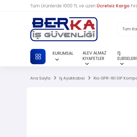
Tüm Ürünlerde 1000 TL ve üzeri
Ücretsiz Kargo
Fır
ALEV ALMAZ
İŞ
KURUMSAL
TÜM KATEGORILER
KIYAFETLER
ELBİSELERİ
Ana Sayfa
İş Ayakkabısı
Rio GPR-161 S1P Kompoz