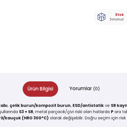
Stok
Sorunuz
Yorumlar
Ürün Bilgisi
(0)
kabı
,
çelik burun/kompozit burun
,
ESD/antistatik
ve
SR kay
şullarında
S3 + SR
, metal parçacık/çivi riski olan hatlarda
P
ara ta
ril/kauçuk (HRO 300°C)
olarak değişebilir. Doğru seçim için ri