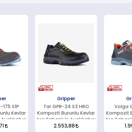
per
Gripper
Gr
-175 S1P
Tar GPR-24 S3 HRO
Volga 
unlu Kevlar
Kompozit Burunlu Kevlar
Kompozit B
ş Ayakkabısı
Ara Tabanlı İş Ayakkabısı
Ara Tabanlı
71
2.553,88
1.9