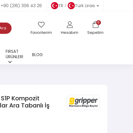
+90 (216) 306 43 26
TR
Türk Lirası
0
Ara
Favorilerim
Hesabım
Sepetim
FIRSAT
BLOG
ÜRÜNLERİ
 S1P Kompozit
lar Ara Tabanlı İş