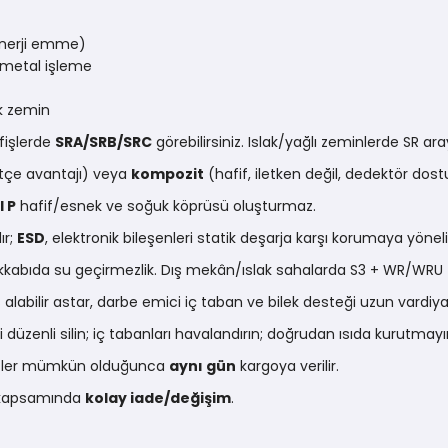
nerji emme)
metal işleme
ak zemin
 fişlerde
SRA/SRB/SRC
görebilirsiniz. Islak/yağlı zeminlerde SR ara
çe avantajı) veya
kompozit
(hafif, iletken değil, dedektör dost
l P
hafif/esnek ve soğuk köprüsü oluşturmaz.
ır;
ESD
, elektronik bileşenleri statik deşarja karşı korumaya yöneli
abıda su geçirmezlik. Dış mekân/ıslak sahalarda S3 + WR/WRU t
alabilir astar, darbe emici iç taban ve bilek desteği uzun vardiya
i düzenli silin; iç tabanları havalandırın; doğrudan ısıda kurutma
arişler mümkün olduğunca
aynı gün
kargoya verilir.
ı kapsamında
kolay iade/değişim
.