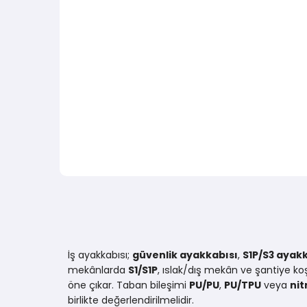
İş ayakkabısı;
güvenlik ayakkabısı
,
S1P/S3 ayak
mekânlarda
S1/S1P
, ıslak/dış mekân ve şantiye ko
öne çıkar. Taban bileşimi
PU/PU
,
PU/TPU
veya
nit
birlikte değerlendirilmelidir.