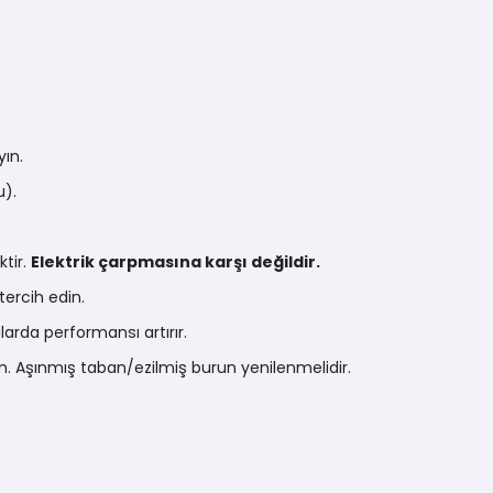
yın.
u).
ktir.
Elektrik çarpmasına karşı değildir.
ercih edin.
larda performansı artırır.
yın. Aşınmış taban/ezilmiş burun yenilenmelidir.