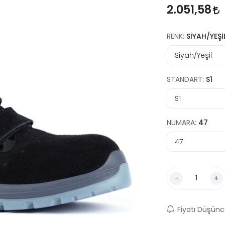
2.051,58
RENK:
SIYAH/YEŞI
STANDART:
S1
NUMARA:
47
-
+
Fiyatı Düşünc