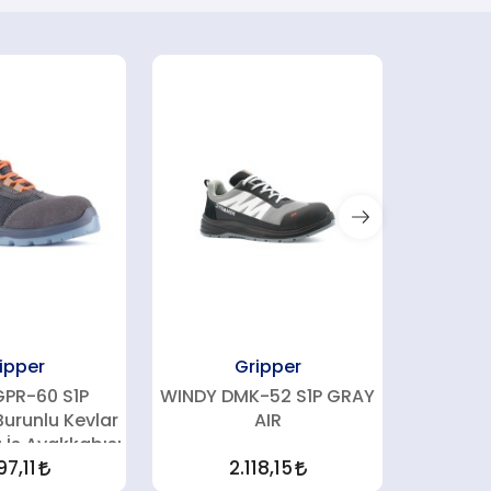
ipper
Gripper
GPR-60 S1P
WINDY DMK-52 S1P GRAY
Ganj
urunlu Kevlar
AIR
Kompozi
 İş Ayakkabısı
Ara Taba
97,11
2.118,15