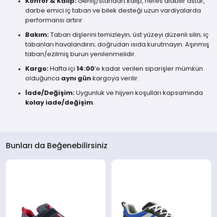
Konfor & Kalıp:
Geniş/standart kalıp, nefes alabilir astar,
darbe emici iç taban ve bilek desteği uzun vardiyalarda
performansı artırır.
Bakım:
Taban dişlerini temizleyin; üst yüzeyi düzenli silin; iç
tabanları havalandırın; doğrudan ısıda kurutmayın. Aşınmış
taban/ezilmiş burun yenilenmelidir.
Kargo:
Hafta içi
14:00
’e kadar verilen siparişler mümkün
olduğunca
aynı gün
kargoya verilir.
İade/Değişim:
Uygunluk ve hijyen koşulları kapsamında
kolay iade/değişim
.
Bunları da Beğenebilirsiniz