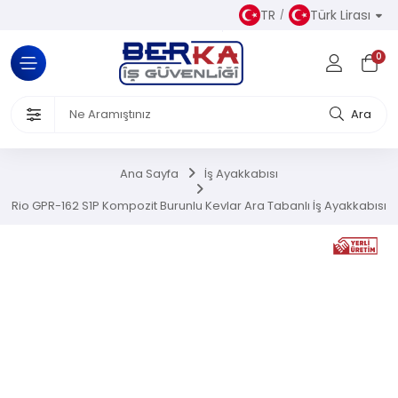
TR
Türk Lirası
Tüm Kategoriler
0
Almaz Kıyafetler
 Ürünleri
Ara
akkabısı
Ana Sayfa
İş Ayakkabısı
iseleri
Rio GPR-162 S1P Kompozit Burunlu Kevlar Ara Tabanlı İş Ayakkabısı
el Koruyucu Donanımlar
or Ürünler
Üretim