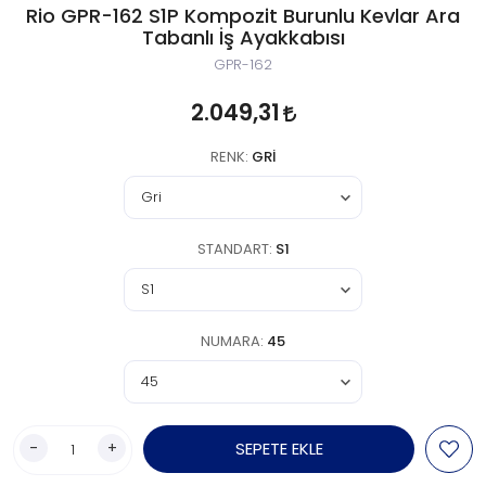
Rio GPR-162 S1P Kompozit Burunlu Kevlar Ara
Tabanlı İş Ayakkabısı
GPR-162
2.049,31
RENK:
GRI
STANDART:
S1
NUMARA:
45
-
+
SEPETE EKLE