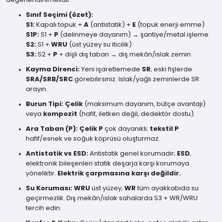
Sınıf Seçimi (özet):
S1:
Kapalı topuk +
A
(antistatik) +
E
(topuk enerji emme)
S1P:
S1 +
P
(delinmeye dayanım) → şantiye/metal işleme
S2:
S1 +
WRU
(üst yüzey su iticilik)
S3:
S2 +
P
+ dişli dış taban → dış mekân/ıslak zemin
Kayma Direnci:
Yeni işaretlemede
SR
; eski fişlerde
SRA/SRB/SRC
görebilirsiniz. Islak/yağlı zeminlerde SR
arayın.
Burun Tipi:
Çelik
(maksimum dayanım, bütçe avantajı)
veya
kompozit
(hafif, iletken değil, dedektör dostu).
Ara Taban (P):
Çelik P
çok dayanıklı;
tekstil P
hafif/esnek ve soğuk köprüsü oluşturmaz.
Antistatik vs ESD:
Antistatik genel korumadır;
ESD
,
elektronik bileşenleri statik deşarja karşı korumaya
yöneliktir.
Elektrik çarpmasına karşı değildir.
Su Koruması:
WRU
üst yüzey;
WR
tüm ayakkabıda su
geçirmezlik. Dış mekân/ıslak sahalarda S3 + WR/WRU
tercih edin.