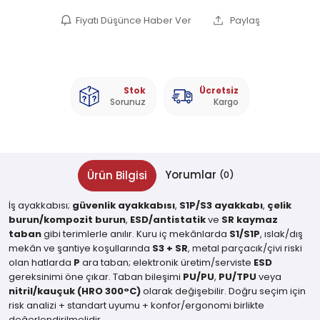
Fiyatı Düşünce Haber Ver
Paylaş
Stok
Ücretsiz
Sorunuz
Kargo
Yorumlar
Ürün Bilgisi
(0)
İş ayakkabısı;
güvenlik ayakkabısı
,
S1P/S3 ayakkabı
,
çelik
burun/kompozit burun
,
ESD/antistatik
ve
SR kaymaz
taban
gibi terimlerle anılır. Kuru iç mekânlarda
S1/S1P
, ıslak/dış
mekân ve şantiye koşullarında
S3 + SR
, metal parçacık/çivi riski
olan hatlarda
P
ara taban; elektronik üretim/serviste
ESD
gereksinimi öne çıkar. Taban bileşimi
PU/PU
,
PU/TPU
veya
nitril/kauçuk (HRO 300°C)
olarak değişebilir. Doğru seçim için
risk analizi + standart uyumu + konfor/ergonomi birlikte
değerlendirilmelidir.