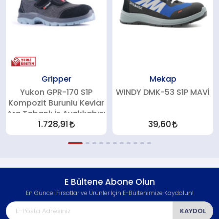
Gripper
Mekap
Yukon GPR-170 S1P
WINDY DMK-53 S1P MAVİ
Kompozit Burunlu Kevlar
Ara Tabanlı İş Ayakkabısı
1.728,91
39,60
E Bültene Abone Olun
En Güncel Fırsatlar ve Ürünler İçin E-Bültenimize Kaydolun!
KAYDOL