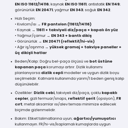
EN ISO 11612/14116
; kaynak
EN ISO 11611
; antistatik
EN 1149
;
görünürlük
EN 20471
; yağmur
EN 343
; soğuk
EN 342
.
Hızlı Seçim:
• Kıvılcım/ısı →
FR pantolon (11612/14116)
• Kaynak →
11611 + takviyeli diz/paça + kapalı ön yüz
• Yağmur/çamur →
EN 343 + bantlı dikiş
• Görünürlük →
EN 20471 (reflektif/hi-vis)
• Ağır iş/aşınma →
yüksek gramaj + takviye paneller +
üç dikişli hatlar
Beden/Kalıp: Doğru bel-paça ölçüsü ve
bot üstüne
kapanan paça
korumayı artırır. Dizlik kullanımı
planlanıyorsa
dizlik cepli
modeller ve uygun dizlik boyu
seçilmelidir. Katmanlı kullanımda yarım/1 beden geniş kalıp
düşünülebilir.
Özellikler:
Dizlik cebi
, takviyeli diz/paça, çoklu
kapaklı
cepler
, gizli fermuar/snaps,
reflektif şerit
(opsiyon),
FR
cırt
; metal aksamlar ısı/alev teması minimize edilecek
biçimde gizlenmelidir.
Bakım: Etiket talimatlarına uyun;
ağartıcı/yumuşatıcı
kullanmayın. FR/hi-vis/kaplamalı kumaşlarda uygun