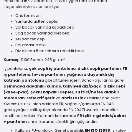
Pantolonu 16/12 Gabardin, işinize uygun renk ve beden
seçenekleriyle sizleri bekliyor.
Önü fermuarlı
Yanlarda üstten cepler
Sol bacak yanında kapaklı cep
Sağ bacak yanında alet cebi
Arkada tek cep
Bel arkası lastikli
Diz altında 5cm tek sıra reflektif bant
Kumaş:
%100 Pamuk 245 gr /m²
İş pantolonu;
çok cepli iş pantolonu
,
dizlik cepli pantolon
,
FR
iş pantolonu
,
hi-vis pantolon
,
yağmura dayanıklı dış
katman pantolonu
gibi alt türleri içerir. Saha koşullarına göre
aşınmaya dayanıklı kumaş
,
takviyeli diz/paça
,
dizlik cebi
(knee-pad)
,
çoklu kapaklı cepler
,
su itici/nefes alabilir
membran
,
reflektif şerit
ve
antistatik
özellikler öne çıkar.
Kıvılcım/ısı riski olan hatlarda FR; yağmur/çamurda EN 343;
gece/yoğun trafik çalışmalarında EN 20471 uyumlu modeller
tercih edilmelidir. Katmanlı kullanımda
FR içlik + gömlek/ceket
+ pantolon
zinciri koruma sürekliliğini güçlendirir.
Kullanım/Uyumluluk: Genel gereklilik
EN ISO 13688
; ısı-alev