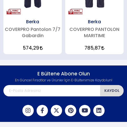
Berka
Berka
COVERPRO Pantolon 7/7
COVERPRO PANTOLON
Gabardin
MARITIME
574,29
785,87
E Bültene Abone Olun
En Güncel Fırsatlar ve Ürünler İçin E-Bültenimize Kaydolun!
KAYDOL