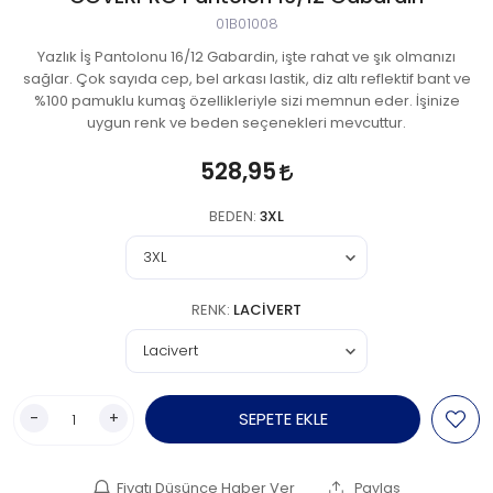
01B01008
Yazlık İş Pantolonu 16/12 Gabardin, işte rahat ve şık olmanızı
sağlar. Çok sayıda cep, bel arkası lastik, diz altı reflektif bant ve
%100 pamuklu kumaş özellikleriyle sizi memnun eder. İşinize
uygun renk ve beden seçenekleri mevcuttur.
528,95
BEDEN:
3XL
RENK:
LACIVERT
-
+
SEPETE EKLE
Fiyatı Düşünce Haber Ver
Paylaş