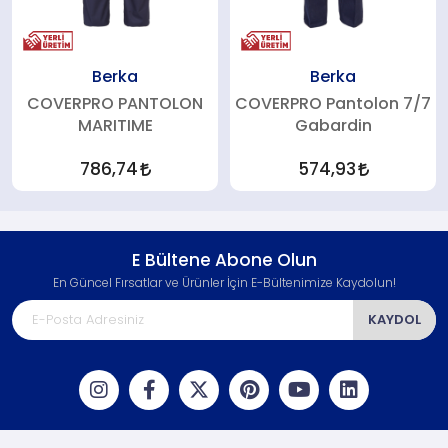
Berka
Berka
COVERPRO PANTOLON
COVERPRO Pantolon 7/7
MARITIME
Gabardin
786,74
574,93
E Bültene Abone Olun
En Güncel Fırsatlar ve Ürünler İçin E-Bültenimize Kaydolun!
KAYDOL