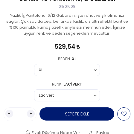
01B01008
Yazlık İş Pantolonu 16/12 Gabardin, işte rahat ve şık olmanızı
sağlar. Çok sayıda cep, bel arkası lastik, diz altı reflektif bant ve
%100 pamuklu kumaş özellikleriyle sizi memnun eder. İşinize
uygun renk ve beden seçenekleri mevcuttur.
529,54
BEDEN:
XL
RENK:
LACIVERT
-
+
SEPETE EKLE
Fiyatı Düşünce Haber Ver
Paylaş