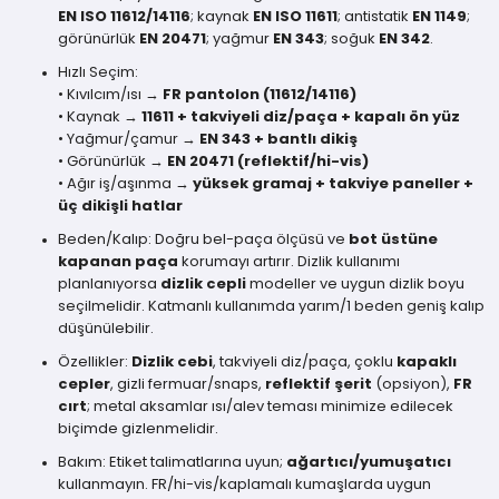
EN ISO 11612/14116
; kaynak
EN ISO 11611
; antistatik
EN 1149
;
görünürlük
EN 20471
; yağmur
EN 343
; soğuk
EN 342
.
Hızlı Seçim:
• Kıvılcım/ısı →
FR pantolon (11612/14116)
• Kaynak →
11611 + takviyeli diz/paça + kapalı ön yüz
• Yağmur/çamur →
EN 343 + bantlı dikiş
• Görünürlük →
EN 20471 (reflektif/hi-vis)
• Ağır iş/aşınma →
yüksek gramaj + takviye paneller +
üç dikişli hatlar
Beden/Kalıp: Doğru bel-paça ölçüsü ve
bot üstüne
kapanan paça
korumayı artırır. Dizlik kullanımı
planlanıyorsa
dizlik cepli
modeller ve uygun dizlik boyu
seçilmelidir. Katmanlı kullanımda yarım/1 beden geniş kalıp
düşünülebilir.
Özellikler:
Dizlik cebi
, takviyeli diz/paça, çoklu
kapaklı
cepler
, gizli fermuar/snaps,
reflektif şerit
(opsiyon),
FR
cırt
; metal aksamlar ısı/alev teması minimize edilecek
biçimde gizlenmelidir.
Bakım: Etiket talimatlarına uyun;
ağartıcı/yumuşatıcı
kullanmayın. FR/hi-vis/kaplamalı kumaşlarda uygun