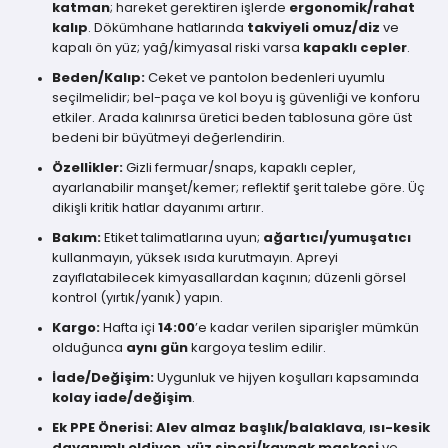
katman
; hareket gerektiren işlerde
ergonomik/rahat
kalıp
. Dökümhane hatlarında
takviyeli omuz/diz
ve
kapalı ön yüz; yağ/kimyasal riski varsa
kapaklı cepler
.
Beden/Kalıp:
Ceket ve pantolon bedenleri uyumlu
seçilmelidir; bel-paça ve kol boyu iş güvenliği ve konforu
etkiler. Arada kalınırsa üretici beden tablosuna göre üst
bedeni bir büyütmeyi değerlendirin.
Özellikler:
Gizli fermuar/snaps, kapaklı cepler,
ayarlanabilir manşet/kemer; reflektif şerit talebe göre. Üç
dikişli kritik hatlar dayanımı artırır.
Bakım:
Etiket talimatlarına uyun;
ağartıcı/yumuşatıcı
kullanmayın, yüksek ısıda kurutmayın. Apreyi
zayıflatabilecek kimyasallardan kaçının; düzenli görsel
kontrol (yırtık/yanık) yapın.
Kargo:
Hafta içi
14:00
’e kadar verilen siparişler mümkün
olduğunca
aynı gün
kargoya teslim edilir.
İade/Değişim:
Uygunluk ve hijyen koşulları kapsamında
kolay iade/değişim
.
Ek PPE Önerisi:
Alev almaz başlık/balaklava
,
ısı-kesik
dayanımlı eldiven
,
yüz siperi/kaynak maskesi
ve