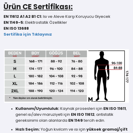
Ürün CE Sertifikası:
EN 11612 A1 A2 B1 C1:
Isı ve Aleve Karşı Koruyucu Giyecek
EN 1149-5:
Elektrostatik Özellikler
EN ISO 13688
Sertifika için Tıklayınız
Kullanım/Uyumluluk:
Kaynak prosesleri için
EN ISO 11611
,
genel ısı/alev maruziyeti için
EN ISO 11612
; antistatik
gereksinimi olan alanlarda
EN 1149
tercih edin.
Hızlı Seçim:
Yoğun kıvılcım ve ısı için
yüksek gramaj/çift