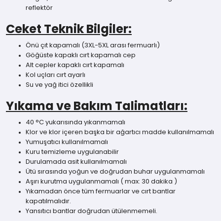
reflektör
Ceket Teknik Bilgiler:
Önü çıt kapamalı (3XL-5XL arası fermuarlı)
Göğüste kapaklı cırt kapamalı cep
Alt cepler kapaklı cırt kapamalı
Kol uçları cırt ayarlı
Su ve yağ itici özellikli
Yıkama ve Bakım Talimatları:
40 °C yukarısında yıkanmamalı
Klor ve klor içeren başka bir ağartıcı madde kullanılmamalı
Yumuşatıcı kullanılmamalı
Kuru temizleme uygulanabilir
Durulamada asit kullanılmamalı
Ütü sırasında yoğun ve doğrudan buhar uygulanmamalı
Aşırı kurutma uygulanmamalı ( max: 30 dakika )
Yıkamadan önce tüm fermuarlar ve cırt bantlar
kapatılmalıdır.
Yansıtıcı bantlar doğrudan ütülenmemeli.