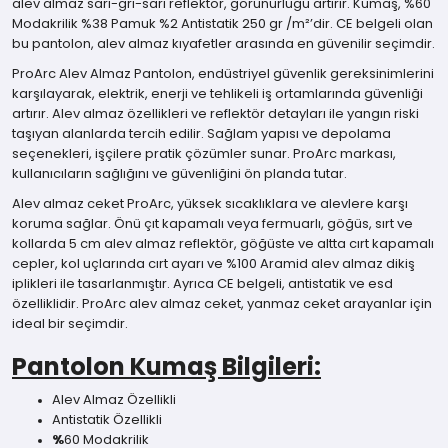
alev almaz sarı-gri-sarı reflektör, görünürlüğü artırır. Kumaş, %60
Modakrilik %38 Pamuk %2 Antistatik 250 gr /m²’dir. CE belgeli olan
bu pantolon, alev almaz kıyafetler arasında en güvenilir seçimdir.
ProArc Alev Almaz Pantolon, endüstriyel güvenlik gereksinimlerini
karşılayarak, elektrik, enerji ve tehlikeli iş ortamlarında güvenliği
artırır. Alev almaz özellikleri ve reflektör detayları ile yangın riski
taşıyan alanlarda tercih edilir. Sağlam yapısı ve depolama
seçenekleri, işçilere pratik çözümler sunar. ProArc markası,
kullanıcıların sağlığını ve güvenliğini ön planda tutar.
Alev almaz ceket ProArc, yüksek sıcaklıklara ve alevlere karşı
koruma sağlar. Önü çıt kapamalı veya fermuarlı, göğüs, sırt ve
kollarda 5 cm alev almaz reflektör, göğüste ve altta cırt kapamalı
cepler, kol uçlarında cırt ayarı ve %100 Aramid alev almaz dikiş
iplikleri ile tasarlanmıştır. Ayrıca CE belgeli, antistatik ve esd
özelliklidir. ProArc alev almaz ceket, yanmaz ceket arayanlar için
ideal bir seçimdir.
Pantolon Kumaş Bilgileri:
Alev Almaz Özellikli
Antistatik Özellikli
%
60 Modakrilik