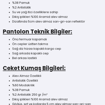
%38 Pamuk
%2 Antistatik
Su ve yağ itici özelliklere sahip
Dikiş iplikleri %100 Aramid alev almaz
Dizaltında 5cm alev almaz sarı-gri-sarı reflektör
Pantolon Teknik Bilgiler:
Önü fermuar kapamalı
Ön cepler üstten takma
Sağ diz hizası kapaklı kargo cep
Sağ arkada kapaklı cep
Bel arkası lastikli
Ceket Kumaş Bilgileri:
Alev Almaz Özellikli
Antistatik Özellikli
%60 Modakrilik
%38 Pamuk
%2 Antistatik 250 gr /m²
Dikiş iplikleri %100 Aramid alev almaz
Göğüs, sırt ve kollarda 5 cm alev almaz sarı-gri-sarı