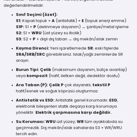
değerlendirilmelidir.
Sınıf Seçimi (özet):
S1:
Kapalı topuk +
A
(antistatik) +
E
(topuk enerji emme)
S1P:
S1 +
P
(delinmeye dayanım) → şantiye/metal işleme
S2:
S1 +
WRU
(üst yüzey su iticilik)
S3:
S2 +
P
+ dişli dış taban → dış mekân/ıslak zemin
Kayma Direnci:
Yeni işaretlemede
SR
; eski fişlerde
SRA/SRB/SRC
görebilirsiniz. Islak/yağlı zeminlerde SR
arayın.
Burun Tipi:
Çelik
(maksimum dayanım, bütçe avantajı)
veya
kompozit
(hafif, iletken değil, dedektör dostu).
Ara Taban (P):
Çelik P
çok dayanıklı;
tekstil P
hafif/esnek ve soğuk köprüsü oluşturmaz.
Antistatik vs ESD:
Antistatik genel korumadır;
ESD
,
elektronik bileşenleri statik deşarja karşı korumaya
yöneliktir.
Elektrik çarpmasına karşı değildir.
Su Koruması:
WRU
üst yüzey;
WR
tüm ayakkabıda su
geçirmezlik. Dış mekân/ıslak sahalarda S3 + WR/WRU
tercih edin.