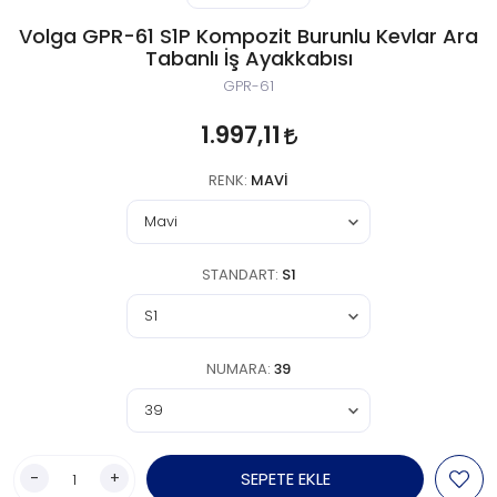
Volga GPR-61 S1P Kompozit Burunlu Kevlar Ara
Tabanlı İş Ayakkabısı
GPR-61
1.997,11
RENK:
MAVI
STANDART:
S1
NUMARA:
39
-
+
SEPETE EKLE