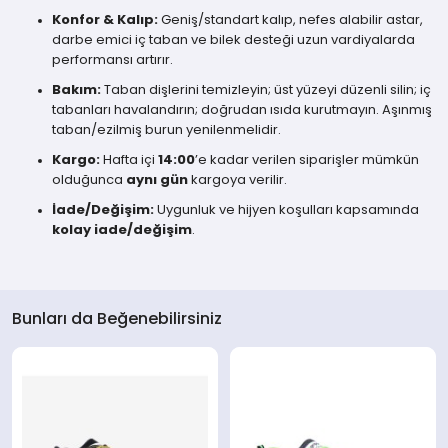
Konfor & Kalıp:
Geniş/standart kalıp, nefes alabilir astar,
darbe emici iç taban ve bilek desteği uzun vardiyalarda
performansı artırır.
Bakım:
Taban dişlerini temizleyin; üst yüzeyi düzenli silin; iç
tabanları havalandırın; doğrudan ısıda kurutmayın. Aşınmış
taban/ezilmiş burun yenilenmelidir.
Kargo:
Hafta içi
14:00
’e kadar verilen siparişler mümkün
olduğunca
aynı gün
kargoya verilir.
İade/Değişim:
Uygunluk ve hijyen koşulları kapsamında
kolay iade/değişim
.
Bunları da Beğenebilirsiniz