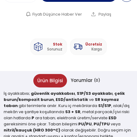
Fiyatı Düşünce Haber Ver
Paylaş
Stok
Ücretsiz
Sorunuz
Kargo
Yorumlar
Ürün Bilgisi
(0)
İş ayakkabısı;
güvenlik ayakkabısı
,
S1P/S3 ayakkabı
,
çelik
burun/kompozit burun
,
ESD/antistatik
ve
SR kaymaz
taban
gibi terimlerle anılır. Kuru iç mekânlarda
S1/S1P
, ıslak/dış
mekân ve şantiye koşullarında
S3 + SR
, metal parçacık/çivi riski
olan hatlarda
P
ara taban; elektronik üretim/serviste
ESD
gereksinimi öne çıkar. Taban bileşimi
PU/PU
,
PU/TPU
veya
nitril/kauçuk (HRO 300°C)
olarak değişebilir. Doğru seçim için
risk analizi + standart uyumu + konfor/ergonomi birlikte