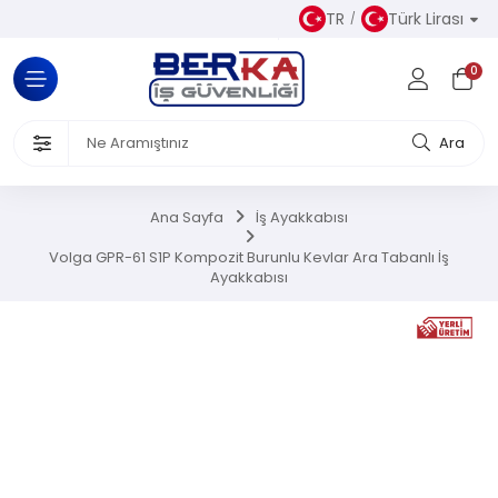
TR
Türk Lirası
Tüm Kategoriler
0
Almaz Kıyafetler
 Ürünleri
Ara
akkabısı
Ana Sayfa
İş Ayakkabısı
iseleri
Volga GPR-61 S1P Kompozit Burunlu Kevlar Ara Tabanlı İş
Ayakkabısı
el Koruyucu Donanımlar
or Ürünler
Üretim